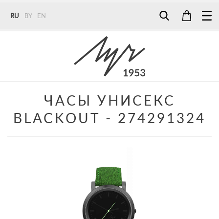
RU
BY
EN
Tel:
7187
Tel:
+375 (29) 272 51 56
Tel:
+375 (29) 315 75 26
ЧАСЫ УНИСЕКС
BLACKOUT - 274291324