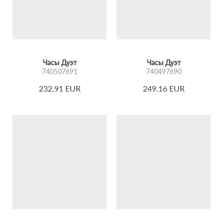
история про людей, которые идут рядом: сохраняя
свою индивидуальность, но находя красоту в единстве.
Часы Дуэт
Часы Дуэт
740507691
740497690
232.91 EUR
249.16 EUR