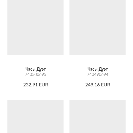
Особенности коллекции:
Корпус из нержавеющей стали — надёжный и
долговечный.
Сапфировое стекло плоской формы — устойчиво к
царапинам и сохраняет прозрачность на долгие годы.
Циферблат с радиальными штрихами — играет светом
и добавляет глубины.
Часы Дуэт
Часы Дуэт
740500695
740490694
Ремень или браслет — возможность выбрать удобный
232.91 EUR
249.16 EUR
вариант ношения.
Цветовая палитра: light beige, grey-violet, dark green —
универсальные оттенки, которые легко вписываются в
разные образы.
Коллекция «Дуэт» — это не просто аксессуары. Это