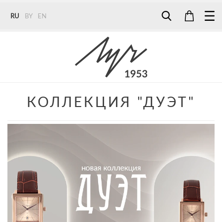
RU
BY
EN
Tel:
7187
Tel:
+375 (29) 272 51 56
Tel:
+375 (29) 315 75 26
КОЛЛЕКЦИЯ "ДУЭТ"