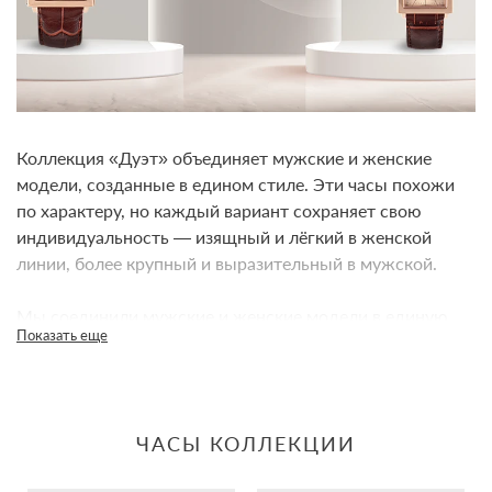
Коллекция «Дуэт» объединяет мужские и женские
модели, созданные в едином стиле. Эти часы похожи
по характеру, но каждый вариант сохраняет свою
индивидуальность — изящный и лёгкий в женской
линии, более крупный и выразительный в мужской.
Мы соединили мужские и женские модели в единую
Показать еще
линию, чтобы показать: одинаковые по духу вещи
могут быть разными по характеру. В женских часах —
изящество и лёгкость, в мужских — сила и уверенность.
Вместе они образуют гармонию, которую невозможно
ЧАСЫ КОЛЛЕКЦИИ
не заметить.