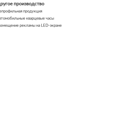
ругое производство
епрофильная продукция
втомобильные кварцевые часы
азмещение рекламы на LED-экране