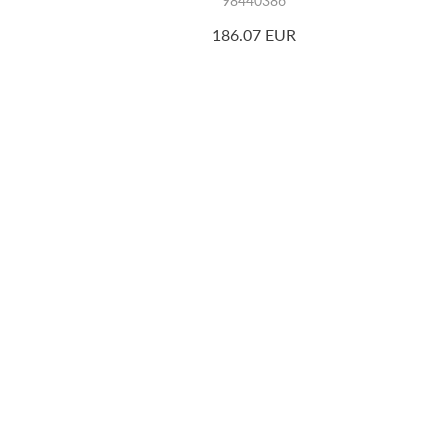
98440386
186.07 EUR