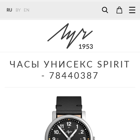
RU
BY
EN
Tel:
7187
Tel:
+375 (29) 272 51 56
Tel:
+375 (29) 315 75 26
ЧАСЫ УНИСЕКС SPIRIT
- 78440387