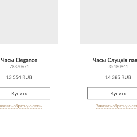
Часы Elegance
Часы Слуцкія па
78370671
35480941
13 554 RUB
14 385 RUB
Купить
Купить
аказать обратную связь
Заказать обратную свя