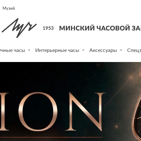
Музей
учные часы
Интерьерные часы
Аксессуары
Спецз