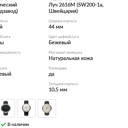
ческий
Луч 2616М (SW200-1а,
дзавод)
Швейцария)
пуса
Ширина корпуса
й
44 мм
рблата
Цвет циферблата
сы
Бежевый
оницаемость
Материал ремешка
Натуральная кожа
ешка
Календарь
евый
да
Толщина корпуса
10,5 мм
В наличии