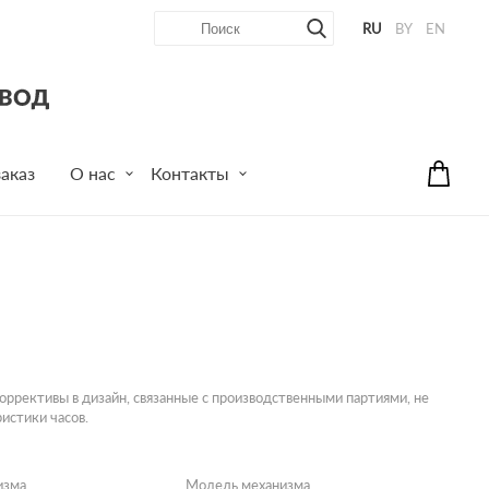
RU
BY
EN
аказ
О нас
Контакты
ррективы в дизайн, связанные с производственными партиями, не
истики часов.
изма
Модель механизма