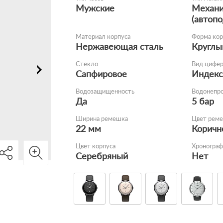
Мужские
Механи
(автопо
Материал корпуса
Форма кор
Нержавеющая сталь
Круглы
Стекло
Вид цифе
Сапфировое
Индек
Водозащищенность
Водонепр
Да
5 бар
Ширина ремешка
Цвет рем
22 мм
Коричн
Цвет корпуса
Хронограф
Серебряный
Нет