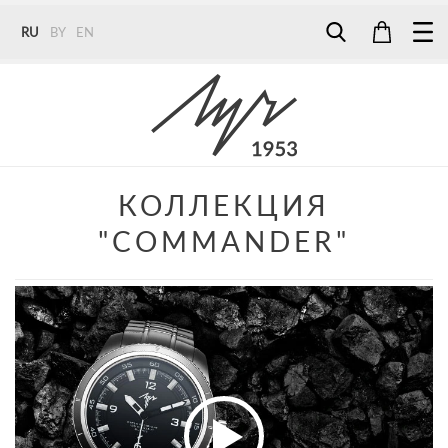
RU
BY
EN
Tel:
7187
Tel:
+375 (29) 272 51 56
Tel:
+375 (29) 315 75 26
КОЛЛЕКЦИЯ
"COMMANDER"