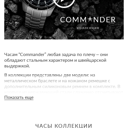
Часам “Commander” любая задача по плечу – они
обладают стальным характером и швейцарской
выдержкой.
В коллекции представлены две модели: на
металлическом браслете и на кожаном ремешке с
дополнительным силиконовым ремнем в комплекте. В
корпусе из нержавеющей стали слаженно отсчитывают
Показать еще
часы и минуты швейцарский кварцевый механизм
Rondа.
Водонепроницаемость: 100М (10 бар), допускающая
попадание воды на часы или даже кратковременное
погружение часов в воду. Стекло – сапфировый
ЧАСЫ КОЛЛЕКЦИИ