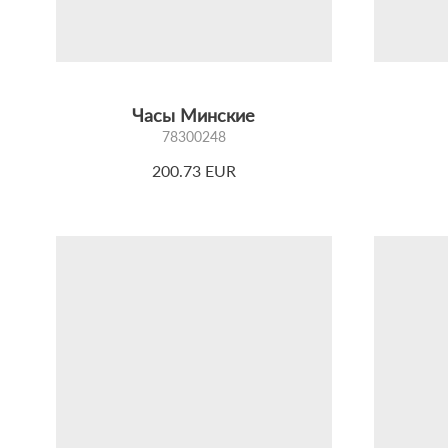
Приобрести наручные часы
«Минские»
можно в фирме
Доставка осуществляется по всей Беларуси, России и
«Минские» — часы, в которых живёт время.
Часы Минские
78300248
200.73 EUR