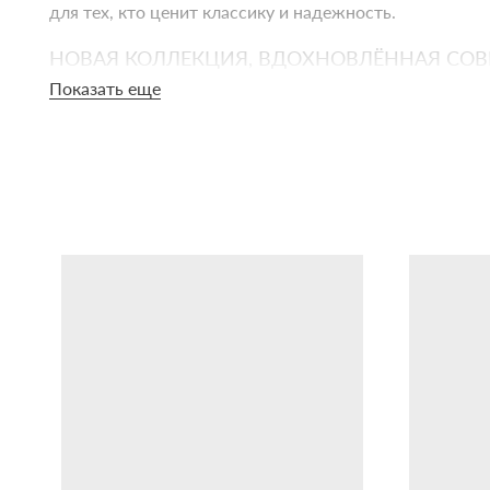
для тех, кто ценит классику и надежность.
НОВАЯ КОЛЛЕКЦИЯ, ВДОХНОВЛЁННАЯ СО
Показать еще
Каждая модель — это отсылка к легендарным часам: «
достижения и амбициозную космическую гонку. В к
ХАРАКТЕРИСТИКИ ЧАСОВ «МИНСКИЕ»
Механизм:
кварцевый калибр «Луч-2356», надёжны
Корпус:
нержавеющая сталь, диаметр 40 мм, толщи
Стекло:
минеральное, устойчивое к царапинам и м
Циферблат:
лаконичный дизайн с чёткими метками 
Ремешок:
натуральная кожа с классической застё
ВИНТАЖНЫЙ АКСЕССУАР СО СМЫСЛОМ
Это не просто часы — это история, которая всегда с в
Коллекция «Минские» подчёркивает индивидуальность
ГДЕ КУПИТЬ ЧАСЫ «МИНСКИЕ»