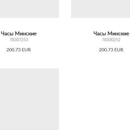
нных магазинах «Луч» и на официальном сайте.
 странам мира.
Часы Минские
Часы Минские
78307253
78300252
200.73 EUR
200.73 EUR