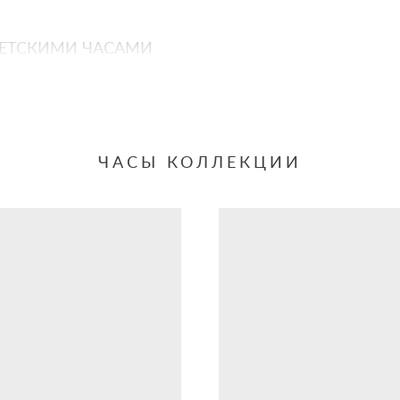
ВЕТСКИМИ ЧАСАМИ
Заря», «Минск», «Вымпел». Те самые, что помнят заводски
оллекции —
6 дизайнов
, навеянных эпохой.
ЧАСЫ КОЛЛЕКЦИИ
й и точный.
на 11,7 мм — удобно для ежедневного ношения.
еханическим повреждениям.
для легкости восприятия времени.
жкой — надёжно и комфортно.
ами.
, уважение к прошлому и стремление к качеству.