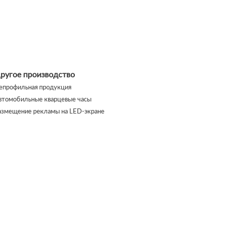
ругое производство
епрофильная продукция
втомобильные кварцевые часы
азмещение рекламы на LED-экране