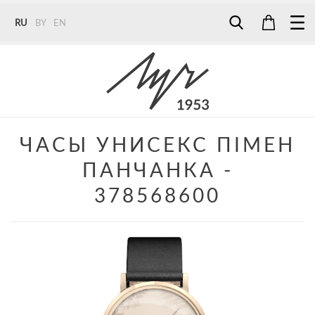
RU
BY
EN
Tel:
7187
Tel:
+375 (29) 272 51 56
Tel:
+375 (29) 315 75 26
ЧАСЫ УНИСЕКС ПІМЕН
ПАНЧАНКА -
378568600