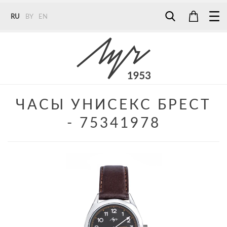
RU
BY
EN
Tel:
7187
Tel:
+375 (29) 272 51 56
Tel:
+375 (29) 315 75 26
ЧАСЫ УНИСЕКС БРЕСТ
- 75341978