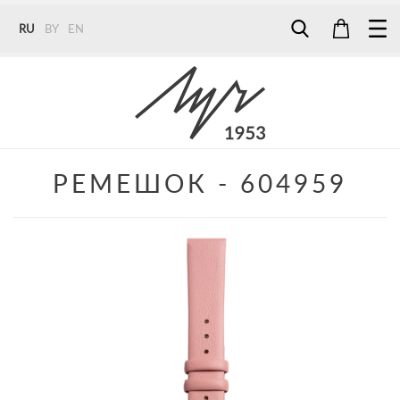
RU
BY
EN
Tel:
7187
Tel:
+375 (29) 272 51 56
Tel:
+375 (29) 315 75 26
РЕМЕШОК - 604959