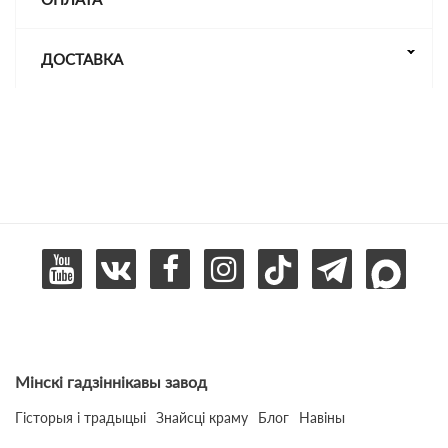
ДОСТАВКА
Мінскі гадзіннікавы завод
Гісторыя і традыцыі
Знайсці краму
Блог
Навіны