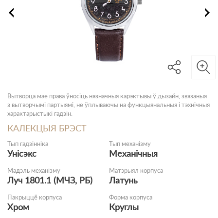
Вытворца мае права ўносіць нязначныя карэктывы ў дызайн, звязаныя
з вытворчымі партыямі, не ўплываючы на функцыянальныя і тэхнічныя
характарыстыкі гадзін.
КАЛЕКЦЫЯ БРЭСТ
Тып гадзінніка
Тып механізму
Унісэкс
Механічныя
Мадэль механізму
Матэрыял корпуса
Луч 1801.1 (МЧЗ, РБ)
Латунь
Пакрыццё корпуса
Форма корпуса
Хром
Круглы