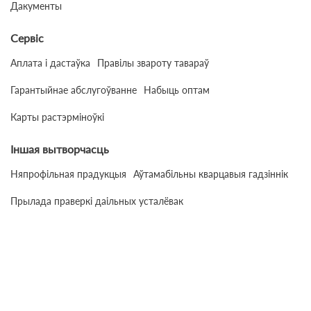
Дакументы
Сервіс
Аплата і дастаўка
Правілы звароту тавараў
Гарантыйнае абслугоўванне
Набыць оптам
Карты растэрміноўкі
Іншая вытворчасць
Няпрофільная прадукцыя
Аўтамабільны кварцавыя гадзіннік
Прылада праверкі даільных усталёвак