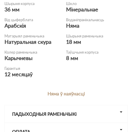
Шырыня корпуса
Шкло
36 мм
Мінеральнае
Від цыферблата
Воданіпранікальнасць
Арабскія
Няма
Матэрыял раменьчыка
Шырыня раменьчыка
Натуральная скура
18 мм
Колер раменьчыка
Таўшчыня корпуса
Карычневы
8 мм
Гарантыя
12 месяцаў
Няма ў наяўнасці
ПАДЫХОДНЫЯ РАМЕНЬЧЫКі
ОПЛАТА