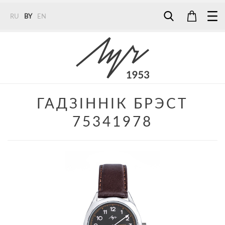
RU
BY
EN
Tel:
7187
Tel:
+375 (29) 272 51 56
Tel:
+375 (29) 315 75 26
ГАДЗІННІК БРЭСТ
75341978