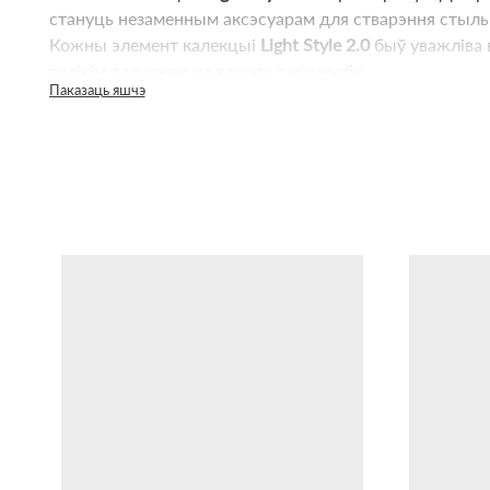
стануць незаменным аксэсуарам для стварэння стыль
Кожны элемент калекцыі
Light Style 2.0
быў уважліва 
вялікім дадаткам да вашага гардэробу.
Паказаць яшчэ