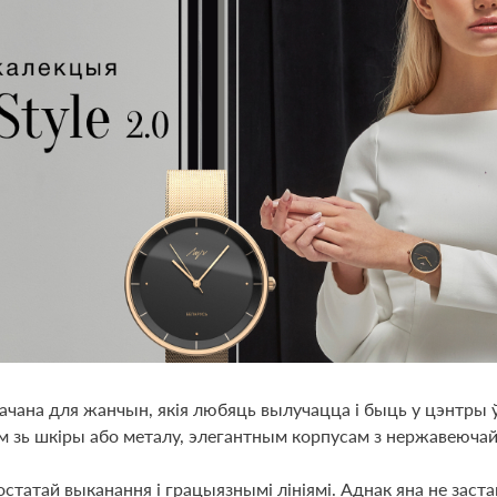
чана для жанчын, якія любяць вылучацца і быць у цэнтры ў
кіры або металу, элегантным корпусам з нержавеючай стал
татай выканання і грацыязнымі лініямі. Аднак яна не заста