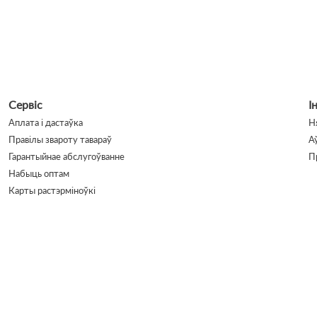
Сервіс
І
Аплата і дастаўка
Н
Правілы звароту тавараў
А
Гарантыйнае абслугоўванне
П
Набыць оптам
Карты растэрміноўкі