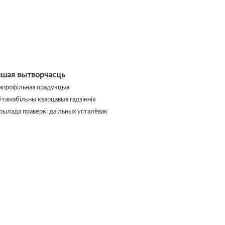
ншая вытворчасць
япрофільная прадукцыя
ўтамабільны кварцавыя гадзіннік
рылада праверкі даільных усталёвак