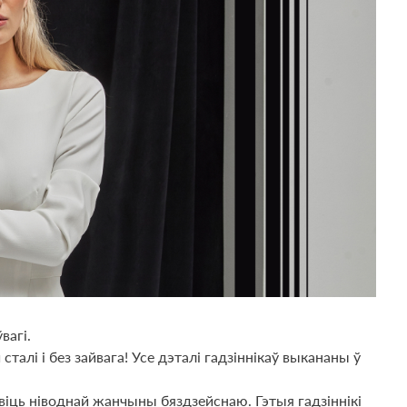
вагі.
і і без зайвага! Усе дэталі гадзіннікаў выкананы ў
віць ніводнай жанчыны бяздзейснаю. Гэтыя гадзіннікі