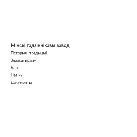
Мінскі гадзіннікавы завод
Гісторыя і традыцыі
Знайсці краму
Блог
Навіны
Дакументы