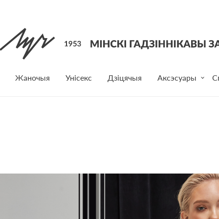
Жаночыя
Унісекс
Дзіцячыя
Аксэсуары
С