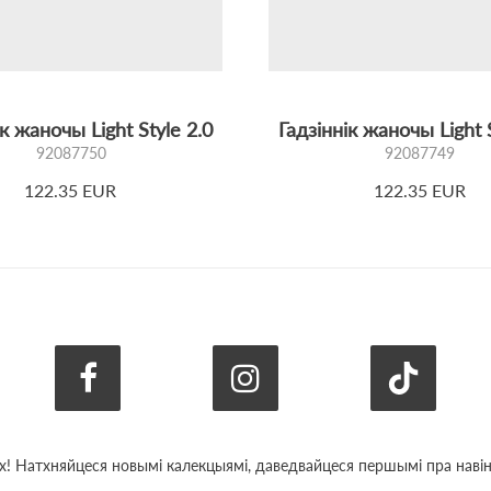
ік жаночы Light Style 2.0
Гадзіннік жаночы Light S
92087750
92087749
122.35 EUR
122.35 EUR
х! Натхняйцеся новымі калекцыямі, даведвайцеся першымі пра навіны