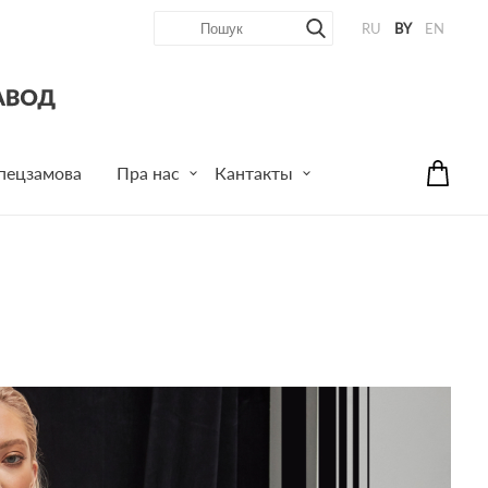
RU
BY
EN
пецзамова
Пра нас
Кантакты