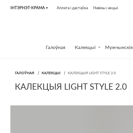
ІНТЭРНЭТ-КРАМА
Аплата і дастаўка
Навіны і акцыі
Tel:
7187
Tel:
+375 (29) 272 51 56
Tel:
+375 (29) 315 75 26
Галоўная
Калекцыі
Мужчынскія
ГАЛОЎНАЯ
КАЛЕКЦЫІ
КАЛЕКЦЫЯ LIGHT STYLE 2.0
КАЛЕКЦЫЯ LIGHT STYLE 2.0