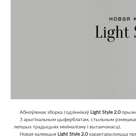
Абноўленае зборка годзіннікаў
Light Style 2.0
прызна
З арыгінальным цыферблатам, стыльным рэмешкам зь ш
лепшых традыцыях мінімалізму і вытанчэнасці.
Новая калекцыя
Light Style 2.0
характарызуецца прос