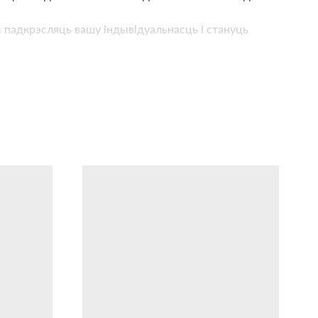
 падкрэсляць вашу індывідуальнасць і стануць