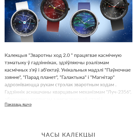
Калекцыя "Зваротны ход 2.0 " працягвае касмічную
тэматыку ў гадзіннiках, здзіўляючы рэалізмам
касмічных з'яў і аб'ектаў. Унікальныя мадэлі "Паўночнае
ззянне", "Парад планет", "Галактыка" і "Магнітар"
адрозніваюцца рухам стрэлак зваротным ходам .
Гадзіннік аснашчаны кварцавым механізмам "Луч-2356",
абаронены корпусам з нержавеючай сталі і
Паказаць яшчэ
мінеральным шклом. Мяккі скураны рэмень
забяспечвае камфортнае нашэнне, ствараючы
адчуванне лёгкасці і бязважкасці. Акунуцца ў касмічную
магію з калекцыяй "Зваротны ход 2.0"!
ЧАСЫ КАЛЕКЦЫІ