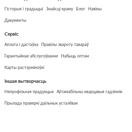
Гісторыя і традыцыі
Знайсці краму
Блог
Навіны
Дакументы
Сервіс
Аплата і дастаўка
Правілы звароту тавараў
Гарантыйнае абслугоўванне
Набыць оптам
Карты растэрміноўкі
Іншая вытворчасць
Няпрофільная прадукцыя
Аўтамабільны кварцавыя гадзіннік
Прылада праверкі даільных усталёвак