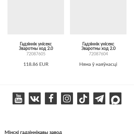
Гадзіннік унісекс
Гадзіннік унісекс
Зваротны ход 2.0
Зваротны ход 2.0
72087605
72087604
118.86 EUR
Няма ў наяўнасці
Мінскі гадзіннікавы завод