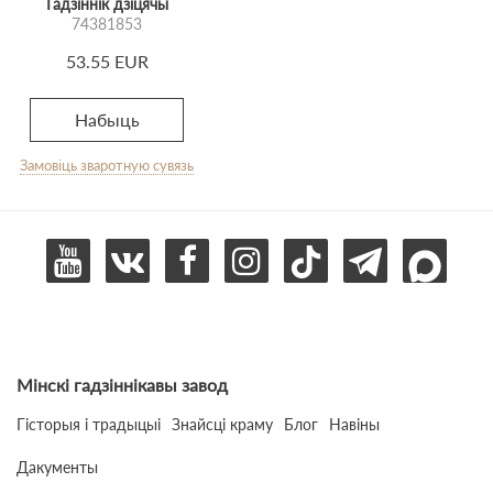
Гадзіннік дзіцячы
74381853
53.55 EUR
Набыць
Замовіць зваротную сувязь
Мінскі гадзіннікавы завод
Гісторыя і традыцыі
Знайсці краму
Блог
Навіны
Дакументы