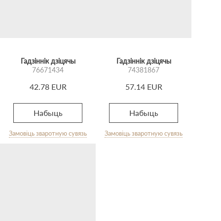
Гадзіннік дзіцячы
Гадзіннік дзіцячы
76671434
74381867
42.78 EUR
57.14 EUR
Набыць
Набыць
Замовіць зваротную сувязь
Замовіць зваротную сувязь