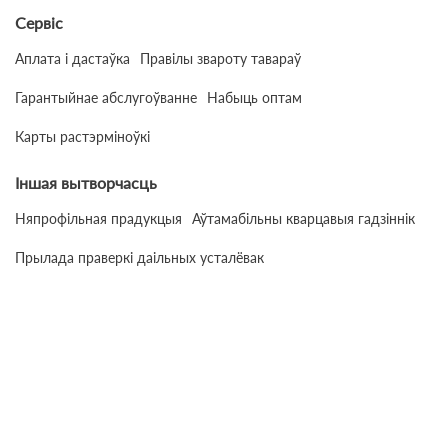
Сервіс
Аплата і дастаўка
Правілы звароту тавараў
Гарантыйнае абслугоўванне
Набыць оптам
Карты растэрміноўкі
Іншая вытворчасць
Няпрофільная прадукцыя
Аўтамабільны кварцавыя гадзіннік
Прылада праверкі даільных усталёвак