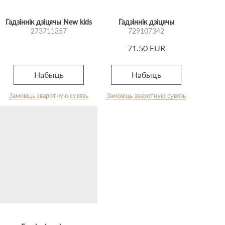
Гадзіннік дзіцячы New kids
Гадзіннік дзіцячы
273711357
729107342
71.50 EUR
Набыць
Набыць
Замовіць зваротную сувязь
Замовіць зваротную сувязь