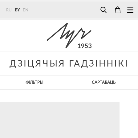
RU
BY
EN
Tel:
7187
Tel:
+375 (29) 272 51 56
Tel:
+375 (29) 315 75 26
ДЗІЦЯЧЫЯ ГАДЗІННІКІ
ФІЛЬТРЫ
САРТАВАЦЬ