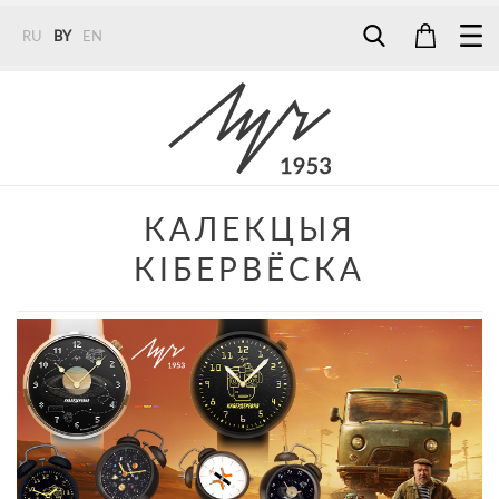
RU
BY
EN
Tel:
7187
Tel:
+375 (29) 272 51 56
Tel:
+375 (29) 315 75 26
КАЛЕКЦЫЯ
КІБЕРВЁСКА