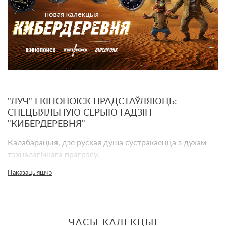
"ЛУЧ" І КІНОПОІСК ПРАДСТАЎЛЯЮЦЬ:
СПЕЦЫЯЛЬНУЮ СЕРЫЮ ГАДЗІН
"КИБЕРДЕРЕВНЯ"
Калабарацыя, дзе руская душа сустракаецца з духам
тэхналагічнага прагрэсу.
Паказаць яшчэ
АБ СЕРЫЯЛЕ
«Кибердеревня"
- камедыйны хіт Кинопоиска, які стаў
сімвалам новага айчыннага фантастычнага гумару.
ЧАСЫ КАЛЕКЦЫІ