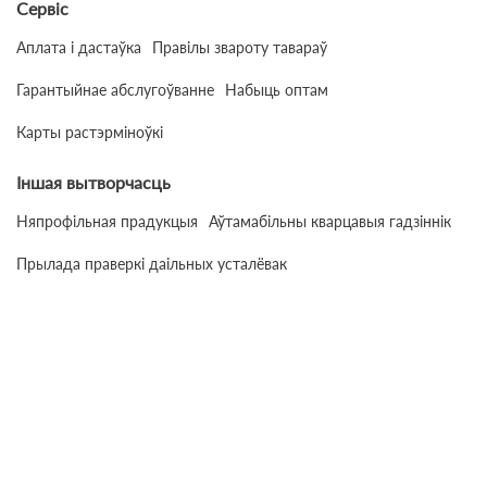
Сервіс
Аплата і дастаўка
Правілы звароту тавараў
Гарантыйнае абслугоўванне
Набыць оптам
Карты растэрміноўкі
Іншая вытворчасць
Няпрофільная прадукцыя
Аўтамабільны кварцавыя гадзіннік
Прылада праверкі даільных усталёвак