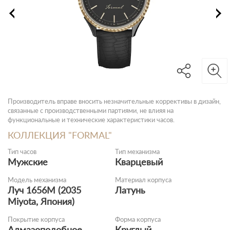
Производитель вправе вносить незначительные коррективы в дизайн,
связанные с производственными партиями, не влияя на
функциональные и технические характеристики часов.
КОЛЛЕКЦИЯ "FORMAL"
Тип часов
Тип механизма
Мужские
Кварцевый
Модель механизма
Материал корпуса
Луч 1656M (2035
Латунь
Miyota, Япония)
Покрытие корпуса
Форма корпуса
Алмазоподобное
Круглый