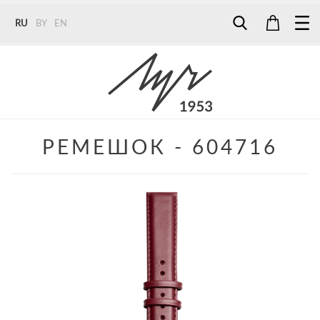
RU
BY
EN
Tel:
7187
Tel:
+375 (29) 272 51 56
Tel:
+375 (29) 315 75 26
РЕМЕШОК - 604716