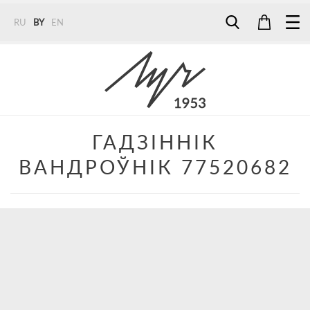
RU
BY
EN
Tel:
7187
Tel:
+375 (29) 272 51 56
Tel:
+375 (29) 315 75 26
ГАДЗІННІК
ВАНДРОЎНІК 77520682