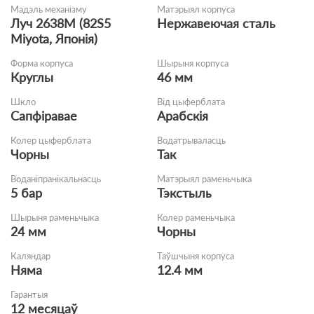
Мадэль механізму
Матэрыял корпуса
Луч 2638М (82S5
Нержавеючая сталь
Miyota, Японія)
Форма корпуса
Шырыня корпуса
Круглы
46 мм
Шкло
Від цыферблата
Сапфіравае
Арабскія
Колер цыферблата
Водатрываласць
Чорны
Так
Воданіпранікальнасць
Матэрыял раменьчыка
5 бар
Тэкстыль
Шырыня раменьчыка
Колер раменьчыка
24 мм
Чорны
Каляндар
Таўшчыня корпуса
Няма
12.4 мм
Гарантыя
12 месяцаў