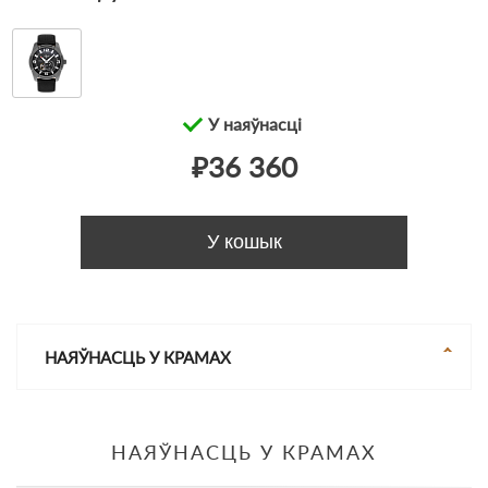
У наяўнасці
₽36 360
У кошык
НАЯЎНАСЦЬ У КРАМАХ
НАЯЎНАСЦЬ У КРАМАХ