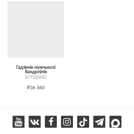
Гадзіннік мужчынскі
Вандроўнік
877520682
₽36 360