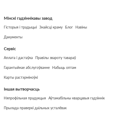
Мінскі гадзіннікавы завод
Гісторыя і традыцыі
Знайсці краму
Блог
Навіны
Дакументы
Сервіс
Аплата і дастаўка
Правілы звароту тавараў
Гарантыйнае абслугоўванне
Набыць оптам
Карты растэрміноўкі
Іншая вытворчасць
Няпрофільная прадукцыя
Аўтамабільны кварцавыя гадзіннік
Прылада праверкі даільных усталёвак