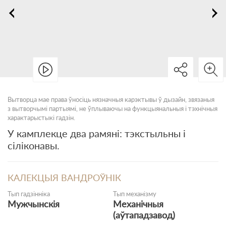
Вытворца мае права ўносіць нязначныя карэктывы ў дызайн, звязаныя
з вытворчымі партыямі, не ўплываючы на функцыянальныя і тэхнічныя
характарыстыкі гадзін.
У камплекце два рамяні: тэкстыльны і
сіліконавы.
КАЛЕКЦЫЯ ВАНДРОЎНІК
Тып гадзінніка
Тып механізму
Мужчынскія
Механічныя
(аўтападзавод)