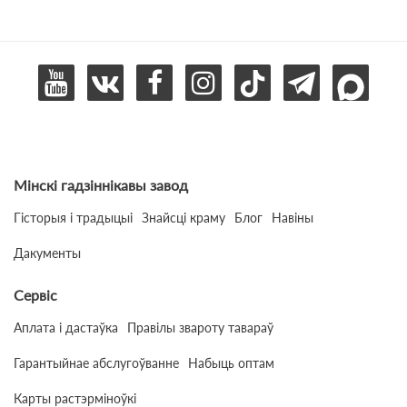
Мінскі гадзіннікавы завод
Гісторыя і традыцыі
Знайсці краму
Блог
Навіны
Дакументы
Сервіс
Аплата і дастаўка
Правілы звароту тавараў
Гарантыйнае абслугоўванне
Набыць оптам
Карты растэрміноўкі