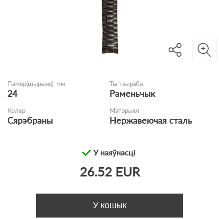
Памер(шырыня), мм
Тып выраба
24
Раменьчык
Колер
Матэрыял
Cярэбраны
Нержавеючая сталь
У наяўнасці
26.52 EUR
У кошык