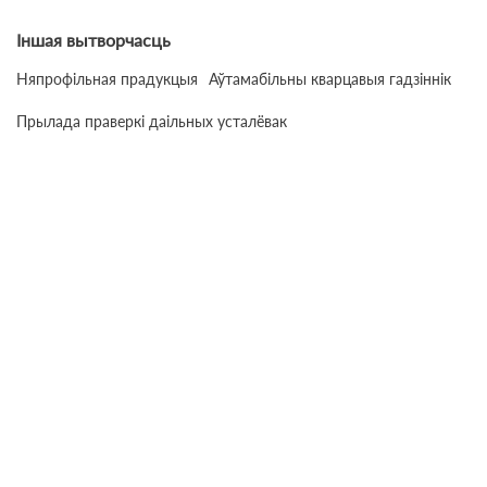
Іншая вытворчасць
Няпрофільная прадукцыя
Аўтамабільны кварцавыя гадзіннік
Прылада праверкі даільных усталёвак