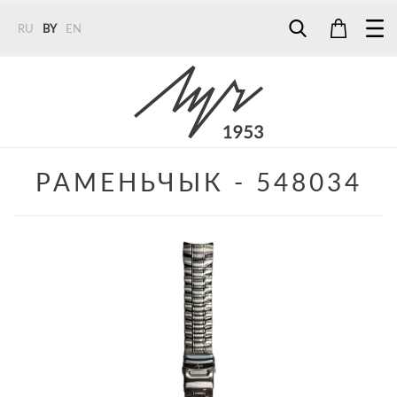
RU
BY
EN
Tel:
7187
Tel:
+375 (29) 272 51 56
Tel:
+375 (29) 315 75 26
РАМЕНЬЧЫК - 548034