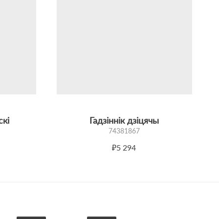
скі
Гадзіннік дзіцячы
74381867
₽5 294