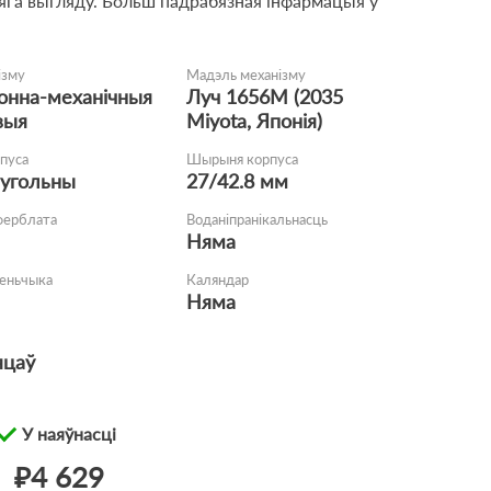
га выгляду. Больш падрабязная інфармацыя ў
ізму
Мадэль механізму
онна-механічныя
Луч 1656M (2035
выя
Miyota, Японія)
пуса
Шырыня корпуса
угольны
27/42.8 мм
ферблата
Воданіпранікальнасць
Няма
еньчыка
Каляндар
Няма
яцаў
У наяўнасці
₽4 629