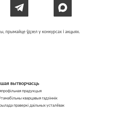
, прымайце ўдзел у конкурсах і акцыях.
ншая вытворчасць
япрофільная прадукцыя
ўтамабільны кварцавыя гадзіннік
рылада праверкі даільных усталёвак