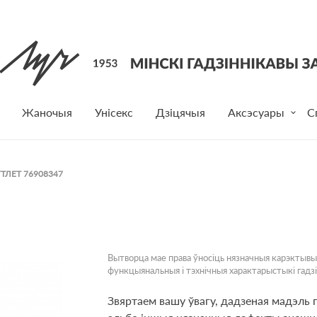
Жаночыя
Унісекс
Дзіцячыя
Аксэсуары
С
ЎТЛЕТ 76908347
Вытворца мае права ўносіць нязначныя карэктывы
функцыянальныя і тэхнічныя характарыстыкі гадзі
Звяртаем вашу ўвагу, дадзеная мадэль 