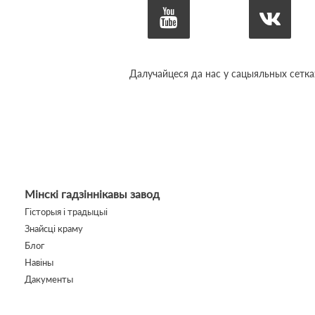
Далучайцеся да нас у сацыяльных сетка
Мінскі гадзіннікавы завод
Гісторыя і традыцыі
Знайсці краму
Блог
Навіны
Дакументы