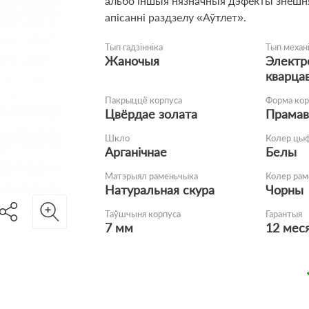
альбо іншыя нязначныя дэфекты знешня
апісанні раздзелу «Аўтлет».
Тып гадзінніка
Тып механ
Жаночыя
Электр
кварца
Пакрыццё корпуса
Форма кор
Цвёрдае золата
Прамав
Шкло
Колер цы
Арганічнае
Белы
Матэрыял раменьчыка
Колер рам
Натуральная скура
Чорны
Таўшчыня корпуса
Гарантыя
7 мм
12 мес