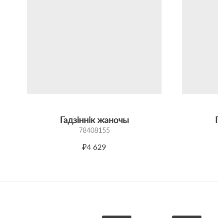
Гадзіннік жаночы
78408155
₽4 629