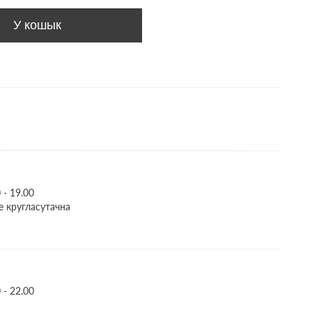
У кошык
- 19.00
це кругласутачна
- 22.00