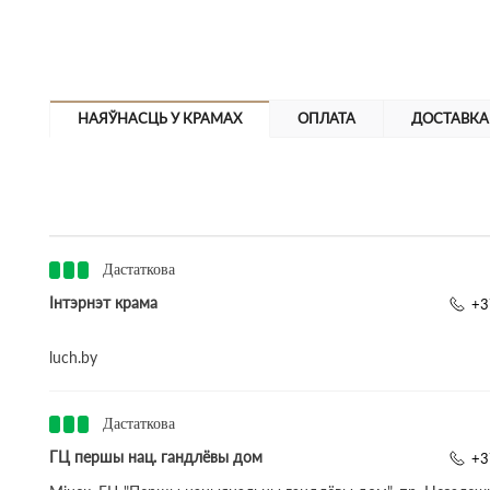
НАЯЎНАСЦЬ У КРАМАХ
ОПЛАТА
ДОСТАВКА
Дастаткова
Інтэрнэт крама
+3
luch.by
Дастаткова
ГЦ першы нац. гандлёвы дом
+3