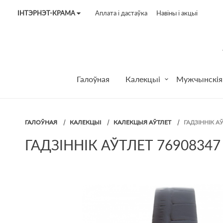
ІНТЭРНЭТ-КРАМА
Аплата і дастаўка
Навіны і акцыі
Tel:
7187
Tel:
+375 (29) 272 51 56
Tel:
+375 (29) 315 75 26
Галоўная
Калекцыі
Мужчынскія
ГАЛОЎНАЯ
КАЛЕКЦЫІ
КАЛЕКЦЫЯ АЎТЛЕТ
ГАДЗІННІК А
ГАДЗІННІК АЎТЛЕТ 76908347