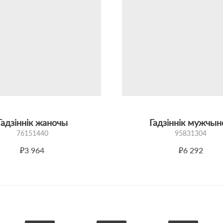
Гадзіннік жаночы
Гадзіннік мужчын
76151440
95831304
₽3 964
₽6 292