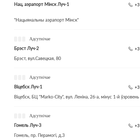
Нац. аэрапорт Мінск Луч-1
+3
"Нацыянальны аэрапорт Мінск"
Адсутнічае
Брэст Луч-2
+3
Брэст, вул.Савецкая, 80
Адсутнічае
Віцебск Луч-1
+3
Віцебск, БЦ "Marko-City", вул. Леніна, 26-а, мінус 1-й ўзровень
Адсутнічае
Гомель Луч-3
+3
Гомель, пр. Перамогі, д.3