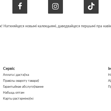
х! Натхняйцеся новымі калекцыямі, даведвайцеся першымі пра навіны
Сервіс
І
Аплата і дастаўка
Н
Правілы звароту тавараў
А
Гарантыйнае абслугоўванне
П
Набыць оптам
Карты растэрміноўкі