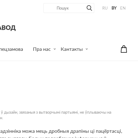
RU
BY
EN
пецзамова
Пра нас
Кантакты
 ў дызайн, звязаныя з вытворчымі партыямі, не ўплываючы на
н.
гадзінніка можа мець дробныя драпіны ці пацёртасці,