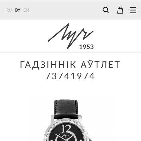
RU
BY
EN
Tel:
7187
Tel:
+375 (29) 272 51 56
Tel:
+375 (29) 315 75 26
ГАДЗІННІК АЎТЛЕТ
73741974