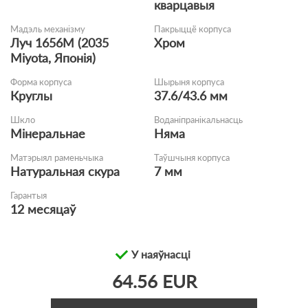
кварцавыя
Мадэль механізму
Пакрыццё корпуса
Луч 1656M (2035
Хром
Miyota, Японія)
Форма корпуса
Шырыня корпуса
Круглы
37.6/43.6 мм
Шкло
Воданіпранікальнасць
Мінеральнае
Няма
Матэрыял раменьчыка
Таўшчыня корпуса
Натуральная скура
7 мм
Гарантыя
12 месяцаў
У наяўнасці
64.56 EUR