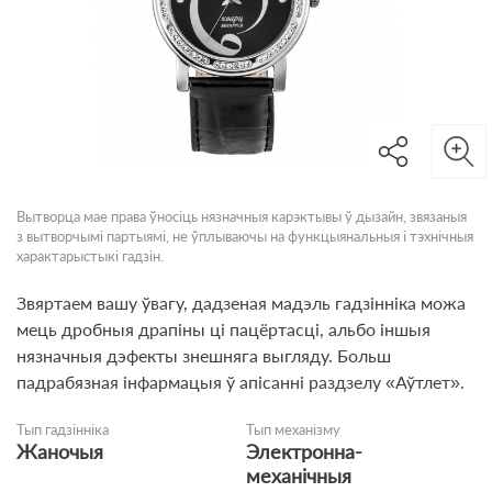
Вытворца мае права ўносіць нязначныя карэктывы ў дызайн, звязаныя
з вытворчымі партыямі, не ўплываючы на функцыянальныя і тэхнічныя
характарыстыкі гадзін.
Звяртаем вашу ўвагу, дадзеная мадэль гадзінніка можа
мець дробныя драпіны ці пацёртасці, альбо іншыя
нязначныя дэфекты знешняга выгляду. Больш
падрабязная інфармацыя ў апісанні раздзелу «Аўтлет».
Тып гадзінніка
Тып механізму
Жаночыя
Электронна-
механічныя