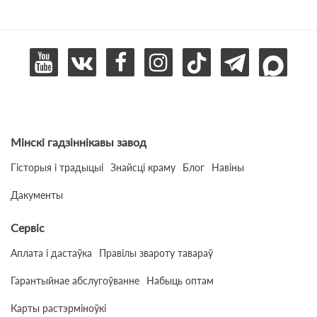
Мінскі гадзіннікавы завод
Гісторыя і традыцыі
Знайсці краму
Блог
Навіны
Дакументы
Сервіс
Аплата і дастаўка
Правілы звароту тавараў
Гарантыйнае абслугоўванне
Набыць оптам
Карты растэрміноўкі