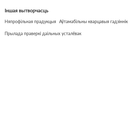
Іншая вытворчасць
Няпрофільная прадукцыя
Аўтамабільны кварцавыя гадзіннік
Прылада праверкі даільных усталёвак