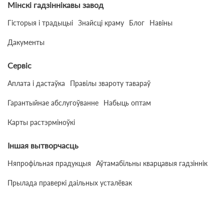
Мінскі гадзіннікавы завод
Гісторыя і традыцыі
Знайсці краму
Блог
Навіны
Дакументы
Сервіс
Аплата і дастаўка
Правілы звароту тавараў
Гарантыйнае абслугоўванне
Набыць оптам
Карты растэрміноўкі
Іншая вытворчасць
Няпрофільная прадукцыя
Аўтамабільны кварцавыя гадзіннік
Прылада праверкі даільных усталёвак