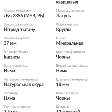
кварцавыя
Мадэль механізму
Матэрыял корпуса
Луч 2356 (МЧЗ, РБ)
Латунь
Пакрыццё корпуса
Форма корпуса
Нітрыд тытану
Круглы
Шырыня корпуса
Шкло
37 мм
Мінеральнае
Від цыферблата
Колер цыферблата
Індэксы
Чорны
Водатрываласць
Воданіпранікальнасць
Няма
Няма
Матэрыял раменьчыка
Шырыня раменьчыка
Натуральная скура
18 мм
Каляндар
Колер корпуса
Няма
Чорны
Таўшчыня корпуса
Гарантыя
7.4 мм
12 месяцаў