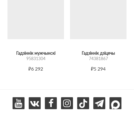
Гадзіннік мужчынскі
Гадзіннік дзіцячы
95831304
74381867
₽6 292
₽5 294