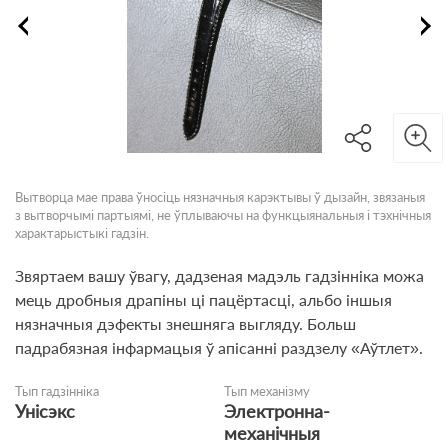
Вытворца мае права ўносіць нязначныя карэктывы ў дызайн, звязаныя
з вытворчымі партыямі, не ўплываючы на функцыянальныя і тэхнічныя
характарыстыкі гадзін.
Звяртаем вашу ўвагу, дадзеная мадэль гадзінніка можа
мець дробныя драпіны ці пацёртасці, альбо іншыя
нязначныя дэфекты знешняга выгляду. Больш
падрабязная інфармацыя ў апісанні раздзелу «Аўтлет».
Тып гадзінніка
Тып механізму
Унісэкс
Электронна-
механічныя