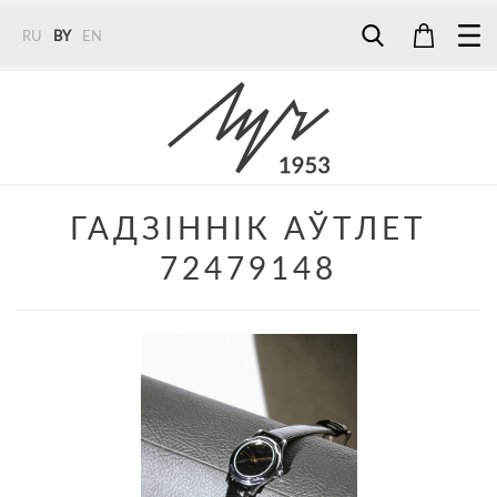
RU
BY
EN
Tel:
7187
Tel:
+375 (29) 272 51 56
Tel:
+375 (29) 315 75 26
ГАДЗІННІК АЎТЛЕТ
72479148