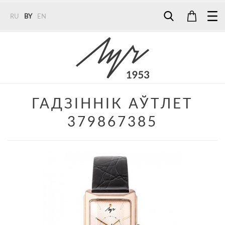
RU
BY
EN
Tel:
7187
Tel:
+375 (29) 272 51 56
Tel:
+375 (29) 315 75 26
ГАДЗІННІК АЎТЛЕТ
379867385