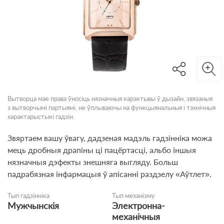
Вытворца мае права ўносіць нязначныя карэктывы ў дызайн, звязаныя
з вытворчымі партыямі, не ўплываючы на функцыянальныя і тэхнічныя
характарыстыкі гадзін.
Звяртаем вашу ўвагу, дадзеная мадэль гадзінніка можа
мець дробныя драпіны ці пацёртасці, альбо іншыя
нязначныя дэфекты знешняга выгляду. Больш
падрабязная інфармацыя ў апісанні раздзелу «Аўтлет».
Тып гадзінніка
Тып механізму
Мужчынскія
Электронна-
механічныя