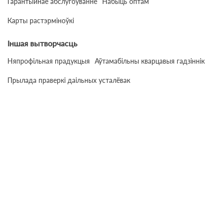
Гарантыйнае абслугоўванне
Набыць оптам
Карты растэрміноўкі
Іншая вытворчасць
Няпрофільная прадукцыя
Аўтамабільны кварцавыя гадзіннік
Прылада праверкі даільных усталёвак