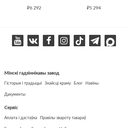
₽6 292
₽5 294
Мінскі гадзіннікавы завод
Гісторыя і традыцыі
Знайсці краму
Блог
Навіны
Дакументы
Сервіс
Аплата і дастаўка
Правілы звароту тавараў