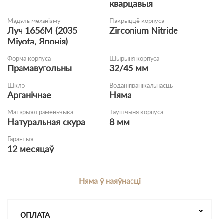
кварцавыя
Мадэль механізму
Пакрыццё корпуса
Луч 1656M (2035
Zirconium Nitride
Miyota, Японія)
Форма корпуса
Шырыня корпуса
Прамавугольны
32/45 мм
Шкло
Воданіпранікальнасць
Арганічнае
Няма
Матэрыял раменьчыка
Таўшчыня корпуса
Натуральная скура
8 мм
Гарантыя
12 месяцаў
Няма ў наяўнасці
ОПЛАТА