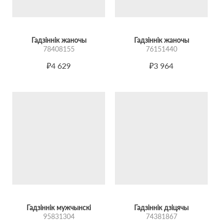
Гадзіннік жаночы
Гадзіннік жаночы
78408155
76151440
₽4 629
₽3 964
Гадзіннік мужчынскі
Гадзіннік дзіцячы
95831304
74381867