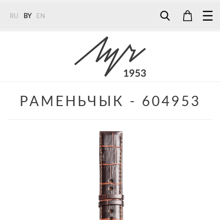
RU
BY
EN
Tel:
7187
Tel:
+375 (29) 272 51 56
Tel:
+375 (29) 315 75 26
РАМЕНЬЧЫК - 604953