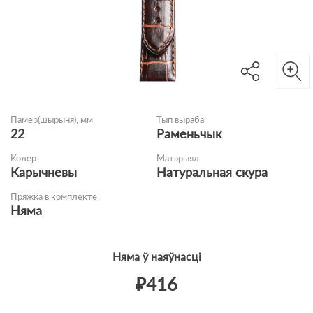
Памер(шырыня), мм
Тып выраба
22
Раменьчык
Колер
Матэрыял
Карычневы
Натуральная скура
Пряжка в комплекте
Няма
Няма ў наяўнасці
₽416