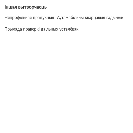
Іншая вытворчасць
Няпрофільная прадукцыя
Аўтамабільны кварцавыя гадзіннік
Прылада праверкі даільных усталёвак