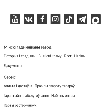
Мінскі гадзіннікавы завод
Гісторыя і традыцыі
Знайсці краму
Блог
Навіны
Дакументы
Сервіс
Аплата і дастаўка
Правілы звароту тавараў
Гарантыйнае абслугоўванне
Набыць оптам
Карты растэрміноўкі