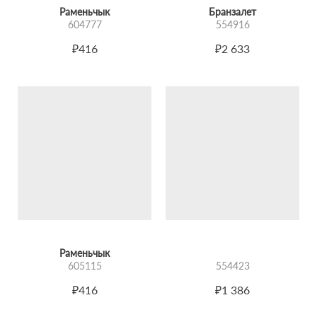
Раменьчык
Бранзалет
604777
554916
₽416
₽2 633
Раменьчык
605115
554423
₽416
₽1 386