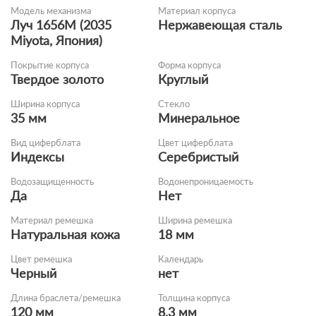
Модель механизма
Материал корпуса
Луч 1656M (2035
Нержавеющая сталь
Miyota, Япония)
Покрытие корпуса
Форма корпуса
Твердое золото
Круглый
Ширина корпуса
Стекло
35 мм
Минеральное
Вид циферблата
Цвет циферблата
Индексы
Серебристый
Водозащищенность
Водонепроницаемость
Да
Нет
Материал ремешка
Ширина ремешка
Натуральная кожа
18 мм
Цвет ремешка
Календарь
Черный
нет
Длина браслета/ремешка
Толщина корпуса
120 мм
8.3 мм