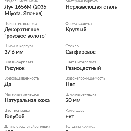
Модель механизма
Материал корпуса
Луч 1656M (2035
Нержавеющая сталь
Miyota, Япония)
Покрытие корпуса
Форма корпуса
Декоративное
Круглый
"розовое золото"
Ширина корпуса
Стекло
37.6 мм
Сапфировое
Вид циферблата
Цвет циферблата
Рисунок
Разноцветный
Водозащищенность
Водонепроницаемость
Да
Нет
Материал ремешка
Ширина ремешка
Натуральная кожа
20 мм
Цвет ремешка
Календарь
Голубой
нет
Длина браслета/ремешка
Толщина корпуса