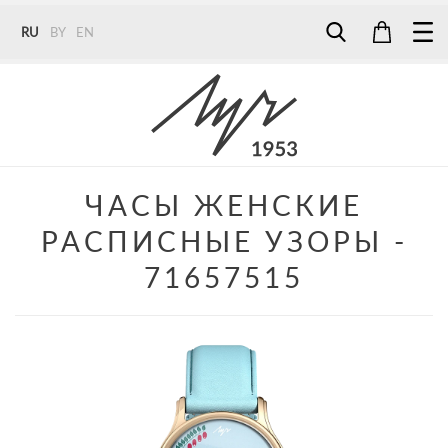
RU
BY
EN
Tel:
7187
Tel:
+375 (29) 272 51 56
Tel:
+375 (29) 315 75 26
ЧАСЫ ЖЕНСКИЕ
РАСПИСНЫЕ УЗОРЫ -
71657515