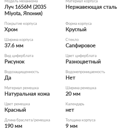
Модель механизма
Материал корпуса
Луч 1656M (2035
Нержавеющая сталь
Miyota, Япония)
Покрытие корпуса
Форма корпуса
Хром
Круглый
Ширина корпуса
Стекло
37.6 мм
Сапфировое
Вид циферблата
Цвет циферблата
Рисунок
Разноцветный
Водозащищенность
Водонепроницаемость
Да
Нет
Материал ремешка
Ширина ремешка
Натуральная кожа
20 мм
Цвет ремешка
Календарь
Красный
нет
Длина браслета/ремешка
Толщина корпуса
190 мм
9 мм