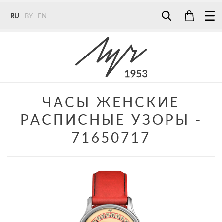
RU
BY
EN
Tel:
7187
Tel:
+375 (29) 272 51 56
Tel:
+375 (29) 315 75 26
ЧАСЫ ЖЕНСКИЕ
РАСПИСНЫЕ УЗОРЫ -
71650717