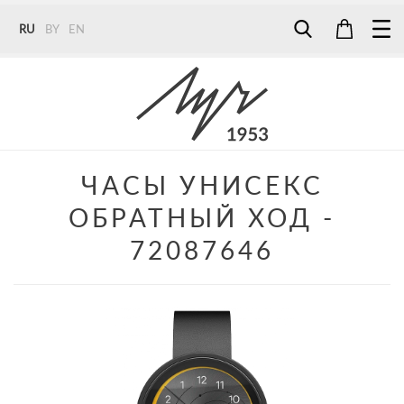
RU
BY
EN
Tel:
7187
Tel:
+375 (29) 272 51 56
Tel:
+375 (29) 315 75 26
ЧАСЫ УНИСЕКС
ОБРАТНЫЙ ХОД -
72087646