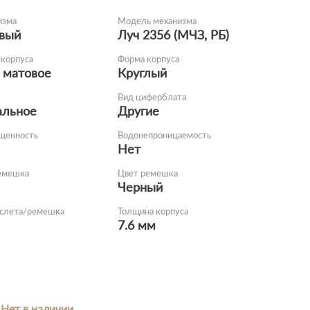
изма
Модель механизма
вый
Луч 2356 (МЧЗ, РБ)
корпуса
Форма корпуса
 матовое
Круглый
Вид циферблата
альное
Другие
щенность
Водонепроницаемость
Нет
емешка
Цвет ремешка
Черный
аслета/ремешка
Толщина корпуса
7.6 мм
Нет в наличии