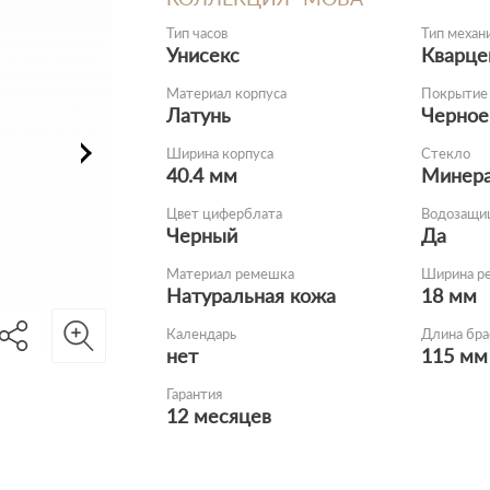
Тип часов
Тип механ
Унисекс
Кварце
Материал корпуса
Покрытие 
Латунь
Черное
Ширина корпуса
Стекло
40.4 мм
Минер
Цвет циферблата
Водозащи
Черный
Да
Материал ремешка
Ширина р
Натуральная кожа
18 мм
Календарь
Длина бр
нет
115 мм
Гарантия
12 месяцев