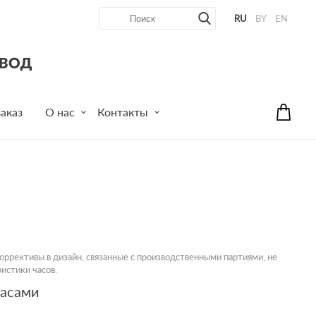
RU
BY
EN
аказ
О нас
Контакты
ррективы в дизайн, связанные с производственными партиями, не
истики часов.
часами