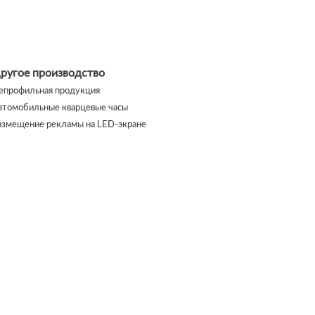
ругое производство
епрофильная продукция
втомобильные кварцевые часы
азмещение рекламы на LED-экране