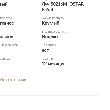
вый
Луч 50216М (OSTAR
F555)
корпуса
Форма корпуса
тивное
Круглый
Вид циферблата
альное
Индексы
оницаемость
Календарь
нет
орпуса
Гарантия
м
12 месяцев
Нет в наличии