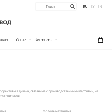
RU
BY
EN
аказ
О нас
Контакты
ррективы в дизайн, связанные с производственными партиями, не
истики часов.
изма
Модель механизма