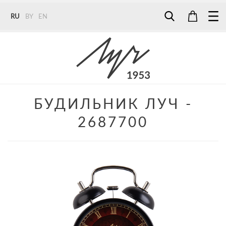
RU
BY
EN
Tel:
7187
Tel:
+375 (29) 272 51 56
Tel:
+375 (29) 315 75 26
БУДИЛЬНИК ЛУЧ -
2687700