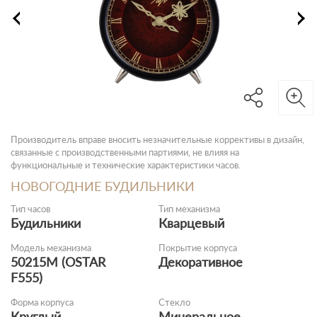
Производитель вправе вносить незначительные коррективы в дизайн,
связанные с производственными партиями, не влияя на
функциональные и технические характеристики часов.
НОВОГОДНИЕ БУДИЛЬНИКИ
Тип часов
Тип механизма
Будильники
Кварцевый
Модель механизма
Покрытие корпуса
50215М (OSTAR
Декоративное
F555)
Форма корпуса
Стекло
Круглый
Минеральное