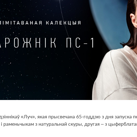
зіннікаў «Луч», якая прысвечана 65-годдзю з дня запуска 
 і раменьчыкам з натуральнай скуры, другая – з цыферблат