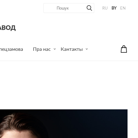
RU
BY
EN
пецзамова
Пра нас
Кантакты