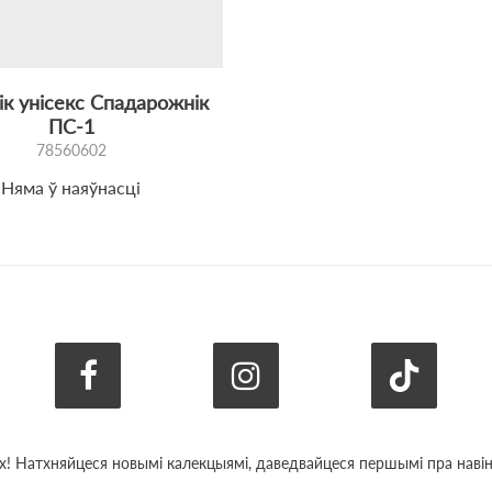
ік унісекс Спадарожнік
ПС-1
78560602
Няма ў наяўнасці
х! Натхняйцеся новымі калекцыямі, даведвайцеся першымі пра навіны