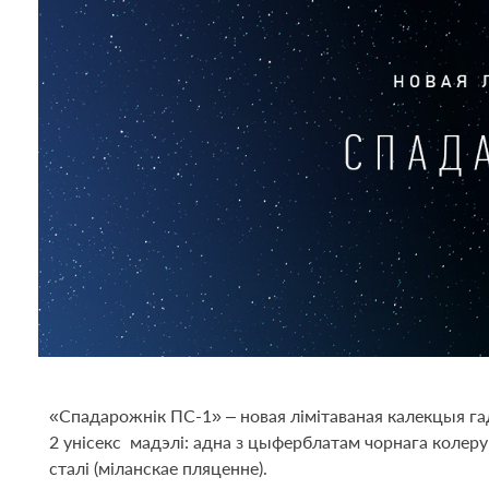
«Спадарожнік ПС-1» – новая лімітаваная калекцыя гад
2 унісекс мадэлі: адна з цыферблатам чорнага колеру
сталі (міланскае пляценне).