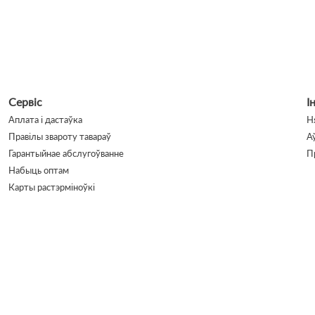
Сервіс
І
Аплата і дастаўка
Н
Правілы звароту тавараў
А
Гарантыйнае абслугоўванне
П
Набыць оптам
Карты растэрміноўкі