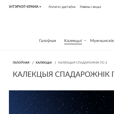
ІНТЭРНЭТ-КРАМА
Аплата і дастаўка
Навіны і акцыі
Tel:
7187
Tel:
+375 (29) 272 51 56
Tel:
+375 (29) 315 75 26
Галоўная
Калекцыі
Мужчынскія
ГАЛОЎНАЯ
КАЛЕКЦЫІ
КАЛЕКЦЫЯ СПАДАРОЖНІК ПС-1
КАЛЕКЦЫЯ СПАДАРОЖНІК 