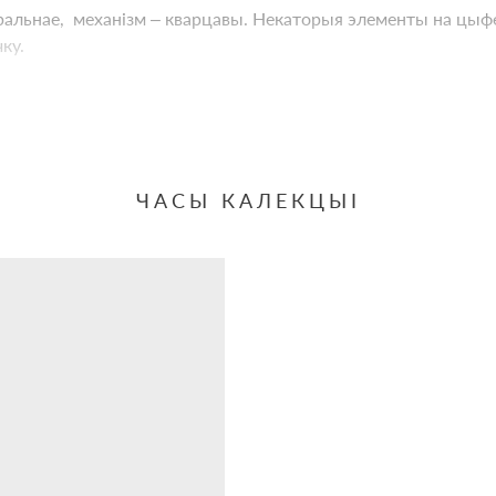
ральнае, механізм – кварцавы. Некаторыя элементы на цыф
ку.
ЧАСЫ КАЛЕКЦЫІ