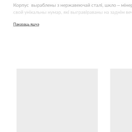
Корпус выраблены з нержавеючай сталі, шкло – міне
свой унікальны нумар, які выгравіраваны на заднім веч
Паказаць яшчэ