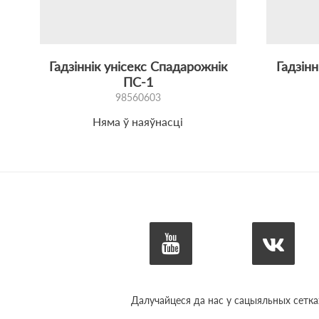
Гадзіннік унісекс Спадарожнік
Гадзінн
ПС-1
98560603
Няма ў наяўнасці
Далучайцеся да нас у сацыяльных сетка