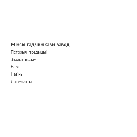
Мінскі гадзіннікавы завод
Гісторыя і традыцыі
Знайсці краму
Блог
Навіны
Дакументы