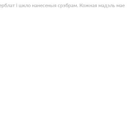
ерблат і шкло нанесеныя срэбрам. Кожная мадэль мае