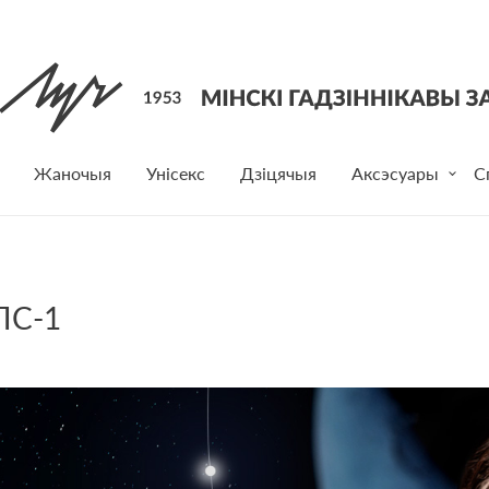
Жаночыя
Унісекс
Дзіцячыя
Аксэсуары
С
ПС-1