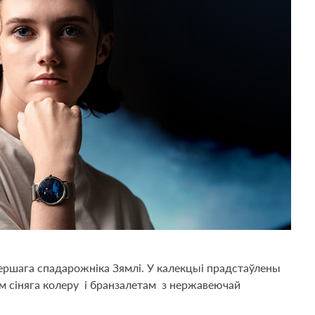
першага спадарожніка Зямлі. У калекцыі прадстаўлены
ам сіняга колеру і бранзалетам з нержавеючай