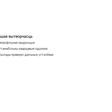
ншая вытворчасць
япрофільная прадукцыя
ўтамабільны кварцавыя гадзіннік
рылада праверкі даільных усталёвак