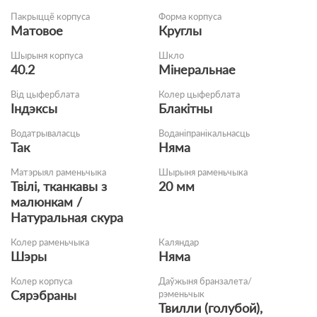
Пакрыццё корпуса
Форма корпуса
Матовое
Круглы
Шырыня корпуса
Шкло
40.2
Мінеральнае
Від цыферблата
Колер цыферблата
Індэксы
Блакітны
Водатрываласць
Воданіпранікальнасць
Так
Няма
Матэрыял раменьчыка
Шырыня раменьчыка
Твілі, тканкавы з
20 мм
малюнкам /
Натуральная скура
Колер раменьчыка
Каляндар
Шэры
Няма
Колер корпуса
Даўжыня бранзалета/
Сярэбраны
рэменьчык
Твилли (голубой),