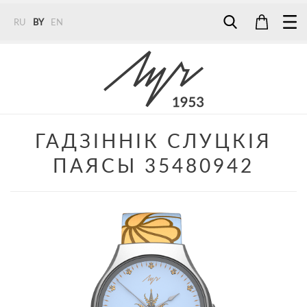
RU
BY
EN
Tel:
7187
Tel:
+375 (29) 272 51 56
Tel:
+375 (29) 315 75 26
ГАДЗІННІК СЛУЦКІЯ
ПАЯСЫ 35480942