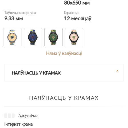
80х650 мм
Таўшчыня корпуса
Гарантыя
9.33 мм
12 месяцаў
Няма ў наяўнасці
НАЯЎНАСЦЬ У КРАМАХ
НАЯЎНАСЦЬ У КРАМАХ
Адсутнічае
Інтэрнэт крама