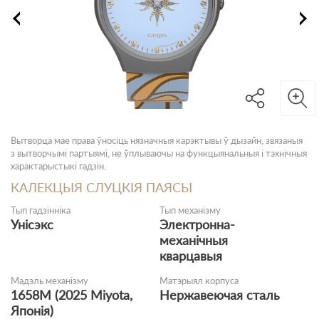
Вытворца мае права ўносіць нязначныя карэктывы ў дызайн, звязаныя
з вытворчымі партыямі, не ўплываючы на функцыянальныя і тэхнічныя
характарыстыкі гадзін.
КАЛЕКЦЫЯ СЛУЦКІЯ ПАЯСЫ
Тып гадзінніка
Тып механізму
Унісэкс
Электронна-
механічныя
кварцавыя
Мадэль механізму
Матэрыял корпуса
1658М (2025 Miyota,
Нержавеючая сталь
Японія)