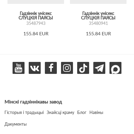
Гадзіннік унісекс
Гадзіннік унісекс
СЛУЦКІЯ ПАЯСЫ
СЛУЦКІЯ ПАЯСЫ
35487943
35480941
155.84 EUR
155.84 EUR
Мінскі гадзіннікавы завод
Гісторыя і традыцыі
Знайсці краму
Блог
Навіны
Дакументы