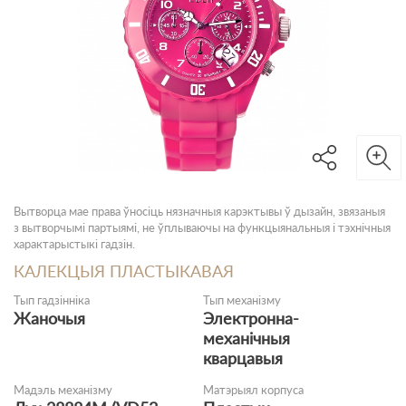
Вытворца мае права ўносіць нязначныя карэктывы ў дызайн, звязаныя
з вытворчымі партыямі, не ўплываючы на функцыянальныя і тэхнічныя
характарыстыкі гадзін.
КАЛЕКЦЫЯ ПЛАСТЫКАВАЯ
Тып гадзінніка
Тып механізму
Жаночыя
Электронна-
механічныя
кварцавыя
Мадэль механізму
Матэрыял корпуса