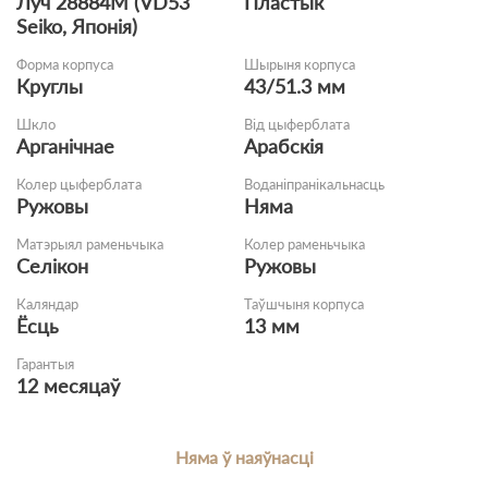
Луч 28884М (VD53
Пластык
Seiko, Японія)
Форма корпуса
Шырыня корпуса
Круглы
43/51.3 мм
Шкло
Від цыферблата
Арганічнае
Арабскія
Колер цыферблата
Воданіпранікальнасць
Ружовы
Няма
Матэрыял раменьчыка
Колер раменьчыка
Селікон
Ружовы
Каляндар
Таўшчыня корпуса
Ёсць
13 мм
Гарантыя
12 месяцаў
Няма ў наяўнасці