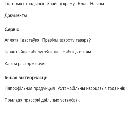
Гісторыя і традыцыі
Знайсці краму
Блог
Навіны
Дакументы
Сервіс
Аплата і дастаўка
Правілы звароту тавараў
Гарантыйнае абслугоўванне
Набыць оптам
Карты растэрміноўкі
Іншая вытворчасць
Няпрофільная прадукцыя
Аўтамабільны кварцавыя гадзіннік
Прылада праверкі даільных усталёвак