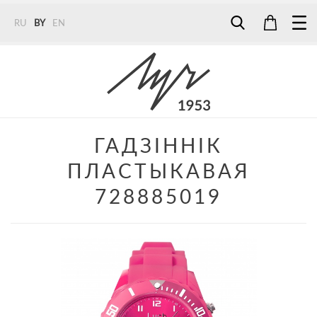
RU
BY
EN
Tel:
7187
Tel:
+375 (29) 272 51 56
Tel:
+375 (29) 315 75 26
ГАДЗІННІК
ПЛАСТЫКАВАЯ
728885019