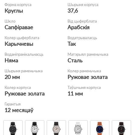
Форма корпуса
Шырыня корпуса
Круглы
37,6
Шкло
Від цыферблата
Сапфіравае
Арабскія
Колер цыферблата
Водатрываласць
Карычневы
Так
Воданіпранікальнасць
Матэрыял раменьчыка
Няма
Сталь
Шырыня раменьчыка
Колер раменьчыка
20 мм
Ружовае золата
Колер корпуса
Таўшчыня корпуса
Ружовае золата
11 мм
Гарантыя
12 месяцаў