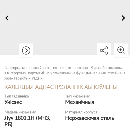
Вытворца мае права ўносіць нязначныя карэктывы ў дызайн, звязаныя
з вытворчымі партыямі, не ўплываючы на функцыянальныя і тэхнічныя
характарыстыкі гадзін.
КАЛЕКЦЫЯ АДНАСТРЭЛАЧНІК АБНОЎЛЕНЫ
Тып гадзінніка
Тып механізму
Унісэкс
Механічныя
Мадэль механізму
Матэрыял корпуса
Луч 1801.1Н (МЧЗ,
Нержавеючая сталь
РБ)