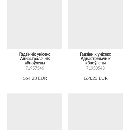
Гадзіннік унісекс
Гадзіннік унісекс
Аднастрэлачнік
Аднастрэлачнік
абноўлены
абноўлены
71957546
71950543
164.23 EUR
164.23 EUR