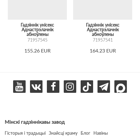
Гадзіннік унісекс
Гадзіннік унісекс
Аднастрэлачнік
Аднастрэлачнік
абноўлены
абноўлены
71957545
71957541
155.26 EUR
164.23 EUR
Мінскі гадзіннікавы завод
Гісторыя і традыцыі
Знайсці краму
Блог
Навіны