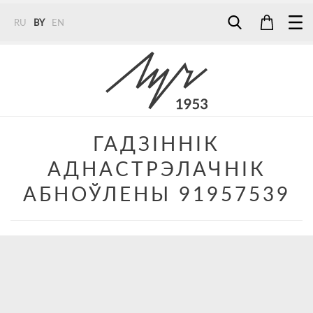
RU
BY
EN
Tel:
7187
Tel:
+375 (29) 272 51 56
Tel:
+375 (29) 315 75 26
ГАДЗІННІК
АДНАСТРЭЛАЧНІК
АБНОЎЛЕНЫ 91957539