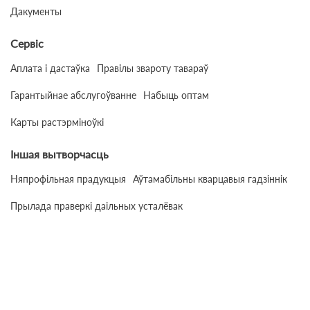
Дакументы
Сервіс
Аплата і дастаўка
Правілы звароту тавараў
Гарантыйнае абслугоўванне
Набыць оптам
Карты растэрміноўкі
Іншая вытворчасць
Няпрофільная прадукцыя
Аўтамабільны кварцавыя гадзіннік
Прылада праверкі даільных усталёвак