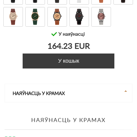
У наяўнасці
164.23 EUR
У кошык
НАЯЎНАСЦЬ У КРАМАХ
НАЯЎНАСЦЬ У КРАМАХ