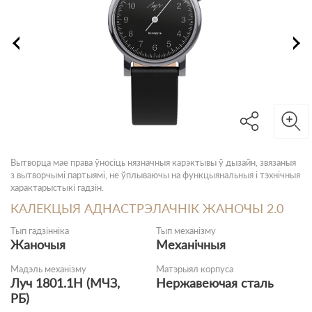
Вытворца мае права ўносіць нязначныя карэктывы ў дызайн, звязаныя
з вытворчымі партыямі, не ўплываючы на функцыянальныя і тэхнічныя
характарыстыкі гадзін.
КАЛЕКЦЫЯ АДНАСТРЭЛАЧНІК ЖАНОЧЫ 2.0
Тып гадзінніка
Тып механізму
Жаночыя
Механічныя
Мадэль механізму
Матэрыял корпуса
Луч 1801.1Н (МЧЗ,
Нержавеючая сталь
РБ)