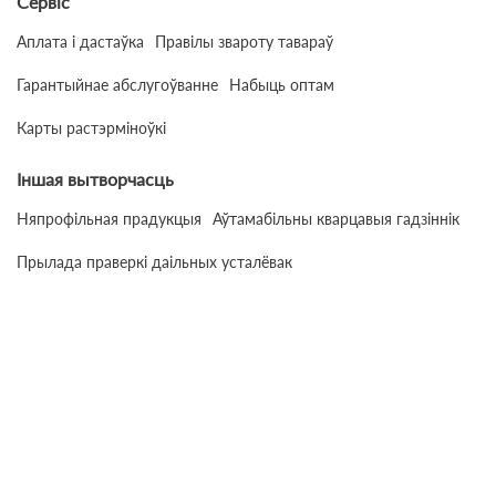
Сервіс
Аплата і дастаўка
Правілы звароту тавараў
Гарантыйнае абслугоўванне
Набыць оптам
Карты растэрміноўкі
Іншая вытворчасць
Няпрофільная прадукцыя
Аўтамабільны кварцавыя гадзіннік
Прылада праверкі даільных усталёвак