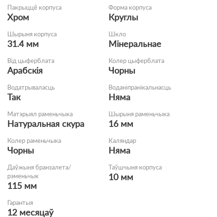
Пакрыццё корпуса
Форма корпуса
Хром
Круглы
Шырыня корпуса
Шкло
31.4 мм
Мінеральнае
Від цыферблата
Колер цыферблата
Арабскія
Чорны
Водатрываласць
Воданіпранікальнасць
Так
Няма
Матэрыял раменьчыка
Шырыня раменьчыка
Натуральная скура
16 мм
Колер раменьчыка
Каляндар
Чорны
Няма
Даўжыня бранзалета/
Таўшчыня корпуса
10 мм
рэменьчык
115 мм
Гарантыя
12 месяцаў