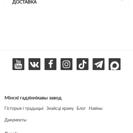
ДОСТАВКА
Мінскі гадзіннікавы завод
Гісторыя і традыцыі
Знайсці краму
Блог
Навіны
Дакументы