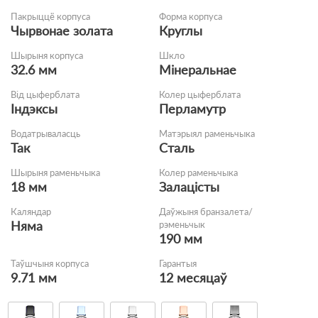
Пакрыццё корпуса
Форма корпуса
Чырвонае золата
Круглы
Шырыня корпуса
Шкло
32.6 мм
Мінеральнае
Від цыферблата
Колер цыферблата
Індэксы
Перламутр
Водатрываласць
Матэрыял раменьчыка
Так
Сталь
Шырыня раменьчыка
Колер раменьчыка
18 мм
Залацісты
Каляндар
Даўжыня бранзалета/
Няма
рэменьчык
190 мм
Таўшчыня корпуса
Гарантыя
9.71 мм
12 месяцаў