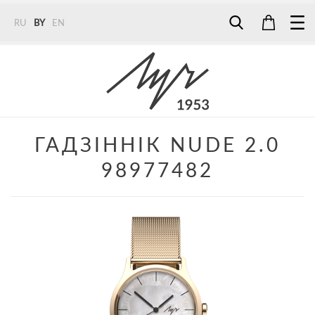
RU
BY
EN
Tel:
7187
Tel:
+375 (29) 272 51 56
Tel:
+375 (29) 315 75 26
ГАДЗІННІК NUDE 2.0
98977482