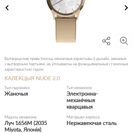
Вытворца мае права ўносіць нязначныя карэктывы ў дызайн, звязаныя
з вытворчымі партыямі, не ўплываючы на функцыянальныя і тэхнічныя
характарыстыкі гадзін.
КАЛЕКЦЫЯ NUDE 2.0
Тып гадзінніка
Тып механізму
Жаночыя
Электронна-
механічныя
кварцавыя
Мадэль механізму
Матэрыял корпуса
Луч 1656M (2035
Нержавеючая сталь
Miyota, Японія)