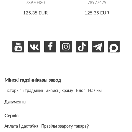
78970480
78977479
125.35 EUR
125.35 EUR
Мінскі гадзіннікавы завод
Гісторыя і традыцыі
Знайсці краму
Блог
Навіны
Дакументы
Сервіс
Аплата і дастаўка
Правілы звароту тавараў