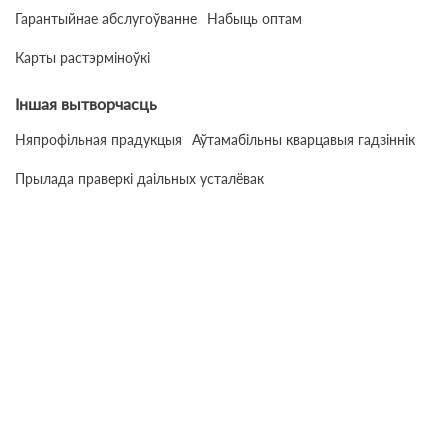
Гарантыйнае абслугоўванне
Набыць оптам
Карты растэрміноўкі
Іншая вытворчасць
Няпрофільная прадукцыя
Аўтамабільны кварцавыя гадзіннік
Прылада праверкі даільных усталёвак