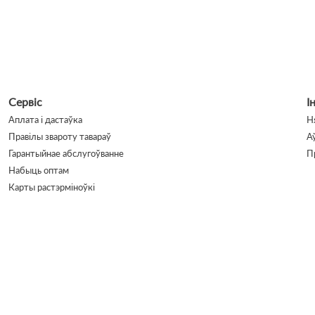
Сервіс
І
Аплата і дастаўка
Н
Правілы звароту тавараў
А
Гарантыйнае абслугоўванне
П
Набыць оптам
Карты растэрміноўкі