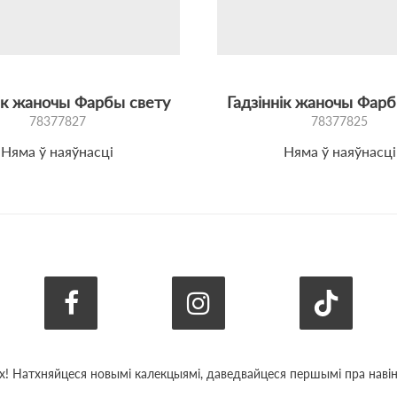
нік жаночы Фарбы свету
Гадзіннік жаночы Фарб
78377827
78377825
Няма ў наяўнасці
Няма ў наяўнасці
х! Натхняйцеся новымі калекцыямі, даведвайцеся першымі пра навіны