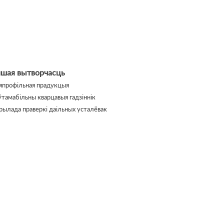
ншая вытворчасць
япрофільная прадукцыя
ўтамабільны кварцавыя гадзіннік
рылада праверкі даільных усталёвак