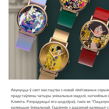
Акунуцца ў свет мастацтва з новай лімітаваных серыя
прадстаўлены чатыры унікальныя мадэлі, натхнёныя с
Климта. Рэпрадукцыі яго шэдэўраў, такіх як "Пацалуна
калекцыю ўнікальнай. Гадзіннік з дадзенай калекцыі-