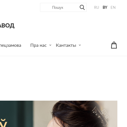
RU
BY
EN
пецзамова
Пра нас
Кантакты