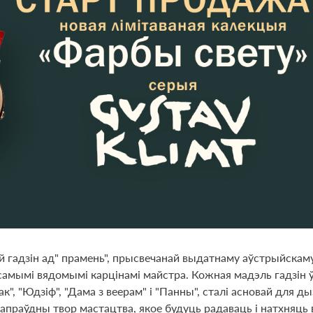
й гадзін ад" прамень", прысвечанай выдатнаму аўстрыйскаму
амымі вядомымі карцінамі майстра. Кожная мадэль гадзін ў
к", "Юдзіф", "Дама з веерам" і "Панны", сталі асновай для
сапраўдны твор мастацтва, якое будуць радаваць і натхняць