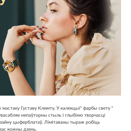
 мастаку Густаву Климту. У калекцыі" фарбы свету "
васабляе непаўторны стыль і глыбіню творчасці
 дызайну цыферблатаў. Лімітаваны тыраж робіць
 вас кожны дзень.