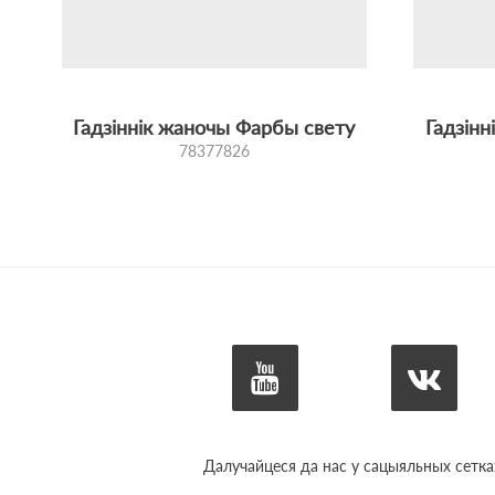
Гадзіннік жаночы Фарбы свету
Гадзін
78377826
Далучайцеся да нас у сацыяльных сетка