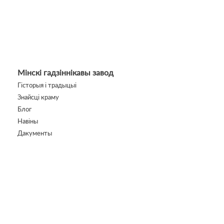
Мінскі гадзіннікавы завод
Гісторыя і традыцыі
Знайсці краму
Блог
Навіны
Дакументы