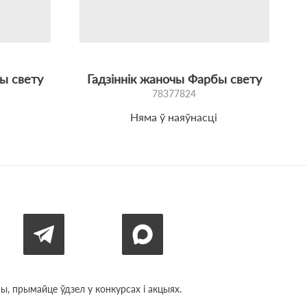
ы свету
Гадзіннік жаночы Фарбы свету
78377824
Няма ў наяўнасці
, прымайце ўдзел у конкурсах і акцыях.