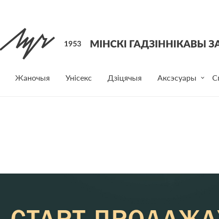
Жаночыя
Унісекс
Дзіцячыя
Аксэсуары
С