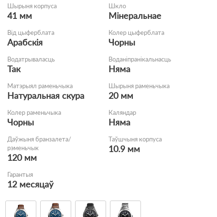
Шырыня корпуса
Шкло
41 мм
Мінеральнае
Від цыферблата
Колер цыферблата
Арабскія
Чорны
Водатрываласць
Воданіпранікальнасць
Так
Няма
Матэрыял раменьчыка
Шырыня раменьчыка
Натуральная скура
20 мм
Колер раменьчыка
Каляндар
Чорны
Няма
Даўжыня бранзалета/
Таўшчыня корпуса
10.9 мм
рэменьчык
120 мм
Гарантыя
12 месяцаў