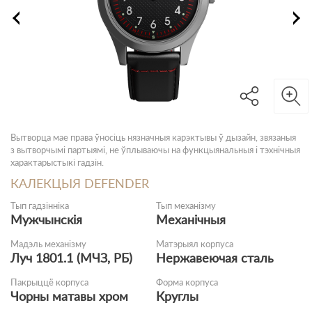
Вытворца мае права ўносіць нязначныя карэктывы ў дызайн, звязаныя
з вытворчымі партыямі, не ўплываючы на функцыянальныя і тэхнічныя
характарыстыкі гадзін.
КАЛЕКЦЫЯ DEFENDER
Тып гадзінніка
Тып механізму
Мужчынскія
Механічныя
Мадэль механізму
Матэрыял корпуса
Луч 1801.1 (МЧЗ, РБ)
Нержавеючая сталь
Пакрыццё корпуса
Форма корпуса
Чорны матавы хром
Круглы