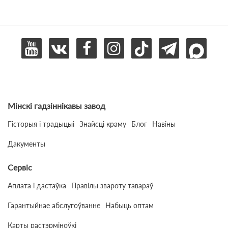
Мінскі гадзіннікавы завод
Гісторыя і традыцыі
Знайсці краму
Блог
Навіны
Дакументы
Сервіс
Аплата і дастаўка
Правілы звароту тавараў
Гарантыйнае абслугоўванне
Набыць оптам
Карты растэрміноўкі