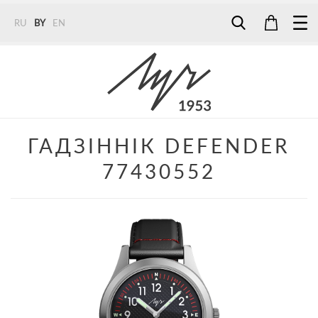
RU
BY
EN
Tel:
7187
Tel:
+375 (29) 272 51 56
Tel:
+375 (29) 315 75 26
ГАДЗІННІК DEFENDER
77430552