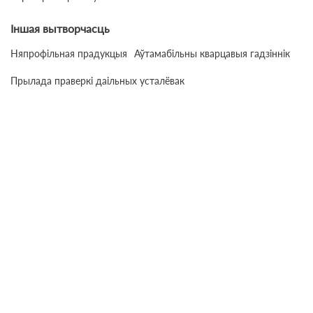
Іншая вытворчасць
Няпрофільная прадукцыя
Аўтамабільны кварцавыя гадзіннік
Прылада праверкі даільных усталёвак