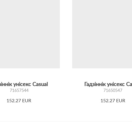
іннік унісекс Casual
Гадзіннік унісекс C
71657544
71650547
152.27 EUR
152.27 EUR