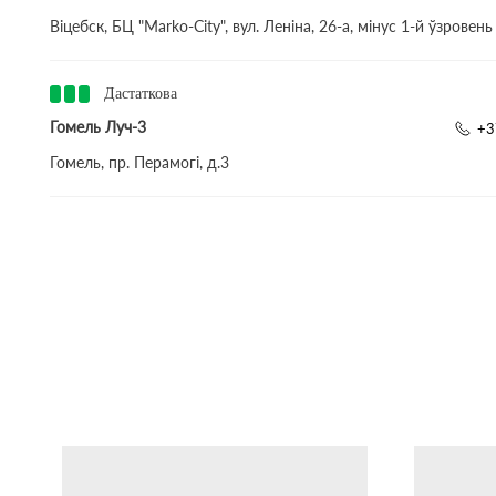
Віцебск, БЦ "Marko-City", вул. Леніна, 26-а, мінус 1-й ўзровень
Дастаткова
Гомель Луч-3
+3
Гомель, пр. Перамогі, д.3