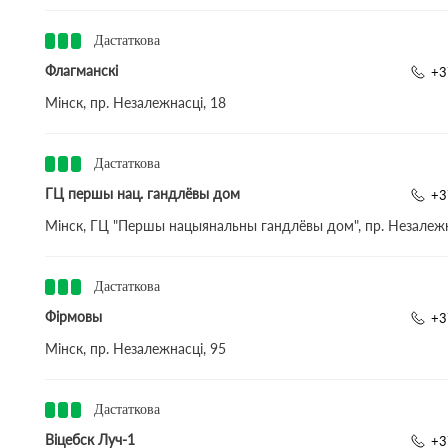
Дастаткова
Флагманскі
+3
Мінск, пр. Незалежнасці, 18
Дастаткова
ГЦ першы нац. гандлёвы дом
+3
Мінск, ГЦ "Першы нацыянальны гандлёвы дом", пр. Незалежн
Дастаткова
Фірмовы
+3
Мінск, пр. Незалежнасці, 95
Дастаткова
Віцебск Луч-1
+3