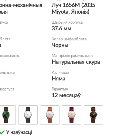
онна-механічныя
Луч 1656M (2035
выя
Miyota, Японія)
пуса
Шырыня корпуса
37.6 мм
блата
Колер цыферблата
ы
Чорны
нікальнасць
Матэрыял раменьчыка
Натуральная скура
еньчыка
Каляндар
Няма
корпуса
Гарантыя
12 месяцаў
У наяўнасці