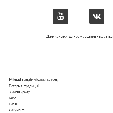
Далучайцеся да нас у сацыяльных сетка
Мінскі гадзіннікавы завод
Гісторыя і традыцыі
Знайсці краму
Блог
Навіны
Дакументы