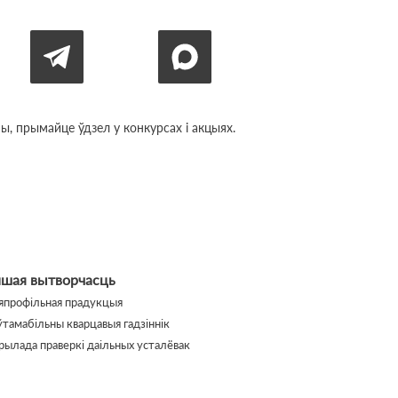
, прымайце ўдзел у конкурсах і акцыях.
ншая вытворчасць
япрофільная прадукцыя
ўтамабільны кварцавыя гадзіннік
рылада праверкі даільных усталёвак