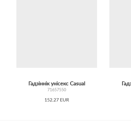
Гадзіннік унісекс Casual
Гадз
71657550
152.27 EUR