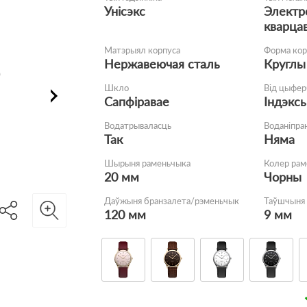
Унісэкс
Электр
кварца
Матэрыял корпуса
Форма кор
Нержавеючая сталь
Круглы
Шкло
Від цыфер
Сапфіравае
Індэкс
Водатрываласць
Воданіпра
Так
Няма
Шырыня раменьчыка
Колер рам
20 мм
Чорны
Даўжыня бранзалета/рэменьчык
Таўшчыня 
120 мм
9 мм