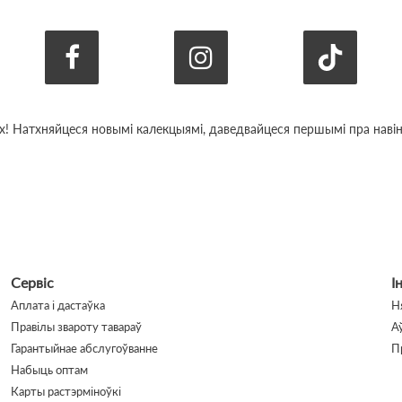
х! Натхняйцеся новымі калекцыямі, даведвайцеся першымі пра навіны
Сервіс
І
Аплата і дастаўка
Н
Правілы звароту тавараў
А
Гарантыйнае абслугоўванне
П
Набыць оптам
Карты растэрміноўкі