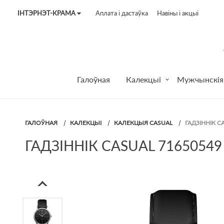
ІНТЭРНЭТ-КРАМА
Аплата і дастаўка
Навіны і акцыі
Tel:
7187
Tel:
+375 (29) 272 51 56
Tel:
+375 (29) 315 75 26
Галоўная
Калекцыі
Мужчынскія
ГАЛОЎНАЯ
КАЛЕКЦЫІ
КАЛЕКЦЫЯ CASUAL
ГАДЗІННІК C
ГАДЗІННІК CASUAL 71650549