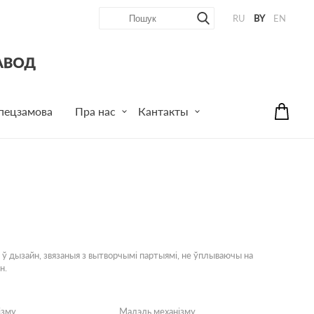
RU
BY
EN
пецзамова
Пра нас
Кантакты
 ў дызайн, звязаныя з вытворчымі партыямі, не ўплываючы на
н.
ізму
Мадэль механізму