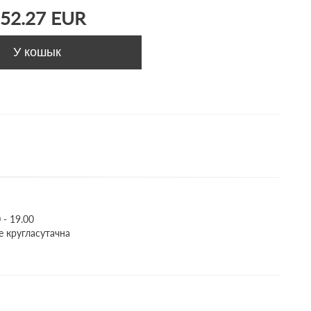
52.27 EUR
У кошык
- 19.00
це кругласутачна