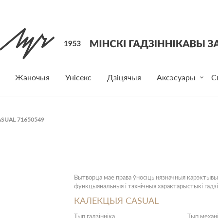
Жаночыя
Унісекс
Дзіцячыя
Аксэсуары
С
ASUAL 71650549
Вытворца мае права ўносіць нязначныя карэктывы
функцыянальныя і тэхнічныя характарыстыкі гадзі
КАЛЕКЦЫЯ CASUAL
Тып гадзінніка
Тып механ