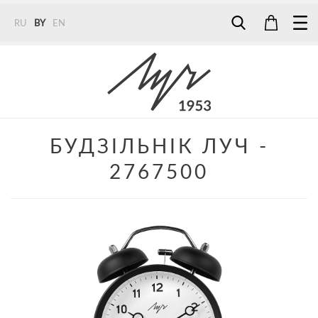
RU
BY
EN
Tel:
7187
Tel:
+375 (29) 272 51 56
Tel:
+375 (29) 315 75 26
БУДЗІЛЬНІК ЛУЧ -
2767500