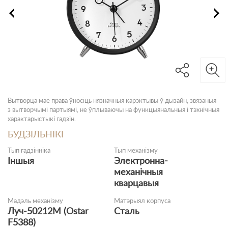
Вытворца мае права ўносіць нязначныя карэктывы ў дызайн, звязаныя
з вытворчымі партыямі, не ўплываючы на функцыянальныя і тэхнічныя
характарыстыкі гадзін.
БУДЗІЛЬНІКІ
Тып гадзінніка
Тып механізму
Іншыя
Электронна-
механічныя
кварцавыя
Мадэль механізму
Матэрыял корпуса
Луч-50212М (Ostar
Cталь
F5388)