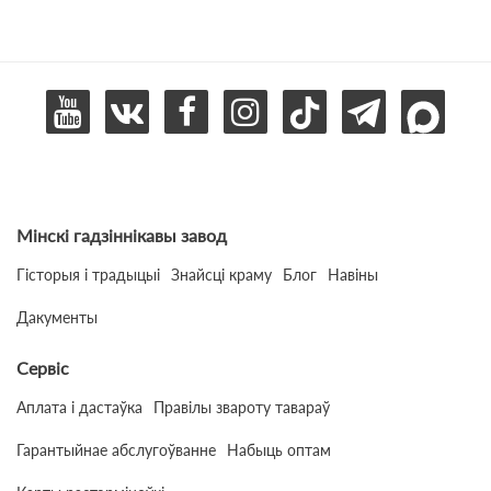
Мінскі гадзіннікавы завод
Гісторыя і традыцыі
Знайсці краму
Блог
Навіны
Дакументы
Сервіс
Аплата і дастаўка
Правілы звароту тавараў
Гарантыйнае абслугоўванне
Набыць оптам