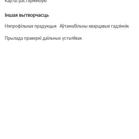
Карты растэрміноўкі
Іншая вытворчасць
Няпрофільная прадукцыя
Аўтамабільны кварцавыя гадзіннік
Прылада праверкі даільных усталёвак