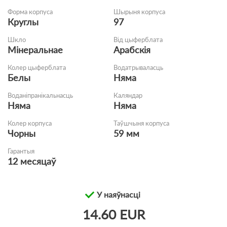
Форма корпуса
Шырыня корпуса
Круглы
97
Шкло
Від цыферблата
Мінеральнае
Арабскія
Колер цыферблата
Водатрываласць
Белы
Няма
Воданіпранікальнасць
Каляндар
Няма
Няма
Колер корпуса
Таўшчыня корпуса
Чорны
59 мм
Гарантыя
12 месяцаў
У наяўнасці
14.60 EUR