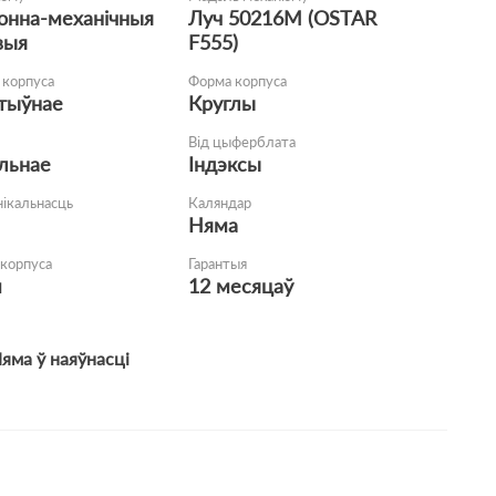
онна-механічныя
Луч 50216М (OSTAR
выя
F555)
корпуса
Форма корпуса
тыўнае
Круглы
Від цыферблата
льнае
Індэксы
нікальнасць
Каляндар
Няма
корпуса
Гарантыя
м
12 месяцаў
яма ў наяўнасці