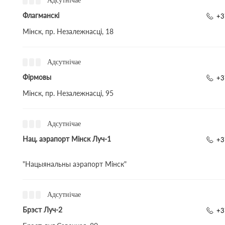
Адсутнічае
Флагманскі
+3
Мінск, пр. Незалежнасці, 18
Адсутнічае
Фірмовы
+3
Мінск, пр. Незалежнасці, 95
Адсутнічае
Нац. аэрапорт Мінск Луч-1
+3
"Нацыянальны аэрапорт Мінск"
Адсутнічае
Брэст Луч-2
+3