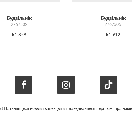
Будзільнік
Будзільнік
2767502
2767505
₽1 358
₽1 912
х! Натхняйцеся новымі калекцыямі, даведвайцеся першымі пра навіны