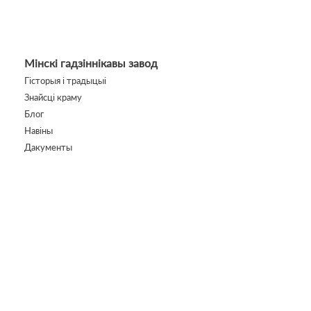
Мінскі гадзіннікавы завод
Гісторыя і традыцыі
Знайсці краму
Блог
Навіны
Дакументы