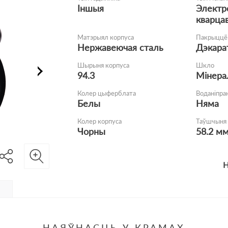
Іншыя
Электр
кварца
Матэрыял корпуса
Пакрыццё 
Нержавеючая сталь
Дэкара
Шырыня корпуса
Шкло
94.3
Мінера
Колер цыферблата
Воданіпра
Белы
Няма
Колер корпуса
Таўшчыня 
Чорны
58.2 м
Н
НАЯЎНАСЦЬ У КРАМАХ