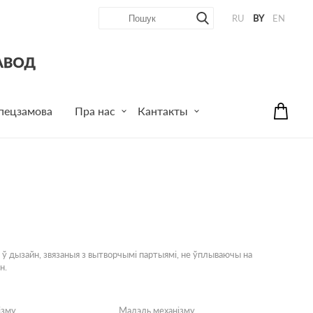
RU
BY
EN
пецзамова
Пра нас
Кантакты
 ў дызайн, звязаныя з вытворчымі партыямі, не ўплываючы на
н.
ізму
Мадэль механізму