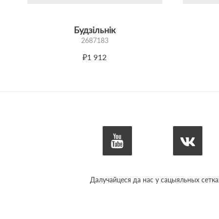
Будзільнік
2687183
₽1 912
Далучайцеся да нас у сацыяльных сетка