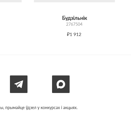
Будзільнік
2767504
₽1 912
, прымайце ўдзел у конкурсах і акцыях.