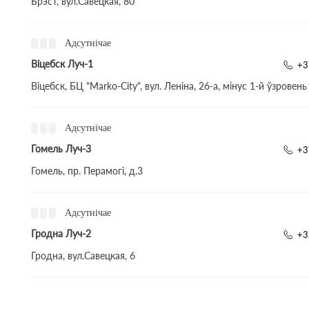
Брэст, вул.Савецкая, 80
Адсутнічае
Віцебск Луч-1
+3
Віцебск, БЦ "Marko-City", вул. Леніна, 26-а, мінус 1-й ўзровень
Адсутнічае
Гомель Луч-3
+3
Гомель, пр. Перамогі, д.3
Адсутнічае
Гродна Луч-2
+3
Гродна, вул.Савецкая, 6