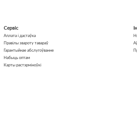
Сервіс
І
Аплата і дастаўка
Н
Правілы звароту тавараў
А
Гарантыйнае абслугоўванне
П
Набыць оптам
Карты растэрміноўкі