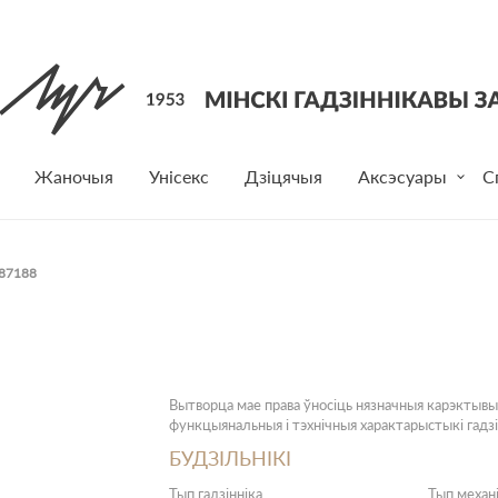
Жаночыя
Унісекс
Дзіцячыя
Аксэсуары
С
87188
Вытворца мае права ўносіць нязначныя карэктывы
функцыянальныя і тэхнічныя характарыстыкі гадзі
БУДЗІЛЬНІКІ
Тып гадзінніка
Тып механ