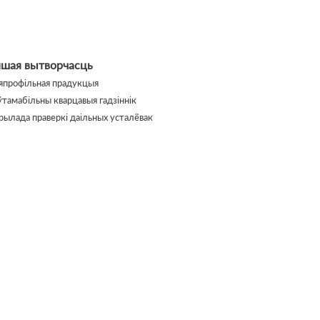
ншая вытворчасць
япрофільная прадукцыя
ўтамабільны кварцавыя гадзіннік
рылада праверкі даільных усталёвак