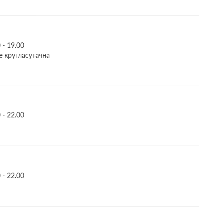
- 19.00
це кругласутачна
- 22.00
- 22.00