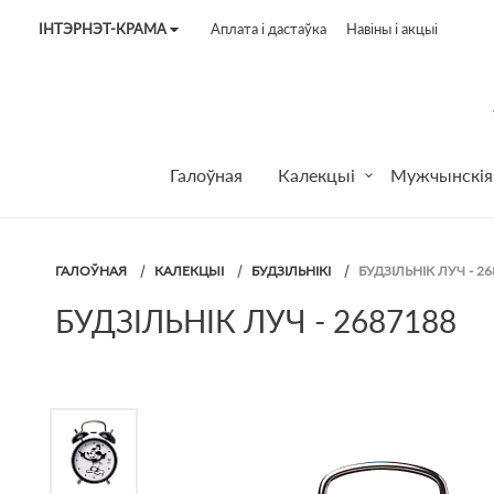
ІНТЭРНЭТ-КРАМА
Аплата і дастаўка
Навіны і акцыі
Tel:
7187
Tel:
+375 (29) 272 51 56
Tel:
+375 (29) 315 75 26
Галоўная
Калекцыі
Мужчынскія
ГАЛОЎНАЯ
КАЛЕКЦЫІ
БУДЗІЛЬНІКІ
БУДЗІЛЬНІК ЛУЧ - 26
БУДЗІЛЬНІК ЛУЧ - 2687188