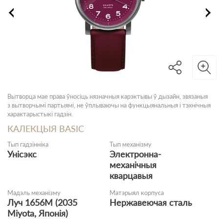
Вытворца мае права ўносіць нязначныя карэктывы ў дызайн, звязаныя
з вытворчымі партыямі, не ўплываючы на функцыянальныя і тэхнічныя
характарыстыкі гадзін.
КАЛЕКЦЫЯ BASIC
Тып гадзінніка
Тып механізму
Унісэкс
Электронна-
механічныя
кварцавыя
Мадэль механізму
Матэрыял корпуса
Луч 1656M (2035
Нержавеючая сталь
Miyota, Японія)