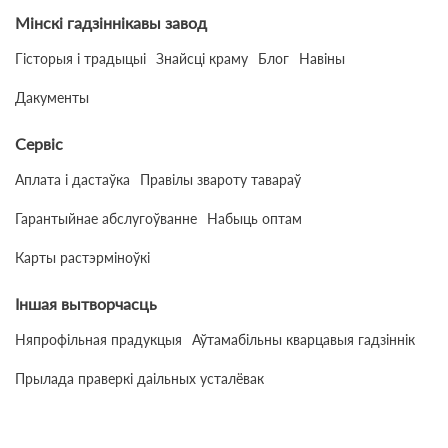
Мінскі гадзіннікавы завод
Гісторыя і традыцыі
Знайсці краму
Блог
Навіны
Дакументы
Сервіс
Аплата і дастаўка
Правілы звароту тавараў
Гарантыйнае абслугоўванне
Набыць оптам
Карты растэрміноўкі
Іншая вытворчасць
Няпрофільная прадукцыя
Аўтамабільны кварцавыя гадзіннік
Прылада праверкі даільных усталёвак