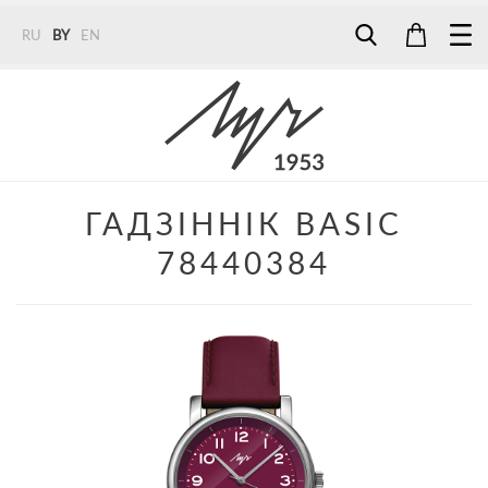
RU
BY
EN
Tel:
7187
Tel:
+375 (29) 272 51 56
Tel:
+375 (29) 315 75 26
ГАДЗІННІК BASIC
78440384