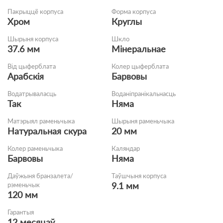
Пакрыццё корпуса
Форма корпуса
Хром
Круглы
Шырыня корпуса
Шкло
37.6 мм
Мінеральнае
Від цыферблата
Колер цыферблата
Арабскія
Барвовы
Водатрываласць
Воданіпранікальнасць
Так
Няма
Матэрыял раменьчыка
Шырыня раменьчыка
Натуральная скура
20 мм
Колер раменьчыка
Каляндар
Барвовы
Няма
Даўжыня бранзалета/
Таўшчыня корпуса
9.1 мм
рэменьчык
120 мм
Гарантыя
12 месяцаў