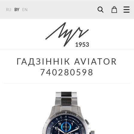
RU
BY
EN
Tel:
7187
Tel:
+375 (29) 272 51 56
Tel:
+375 (29) 315 75 26
ГАДЗІННІК AVIATOR
740280598