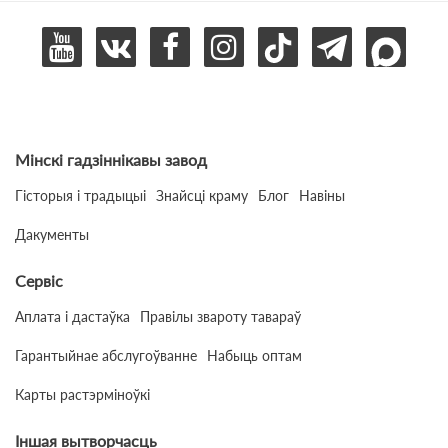
Мінскі гадзіннікавы завод
Гісторыя і традыцыі
Знайсці краму
Блог
Навіны
Дакументы
Сервіс
Аплата і дастаўка
Правілы звароту тавараў
Гарантыйнае абслугоўванне
Набыць оптам
Карты растэрміноўкі
Іншая вытворчасць