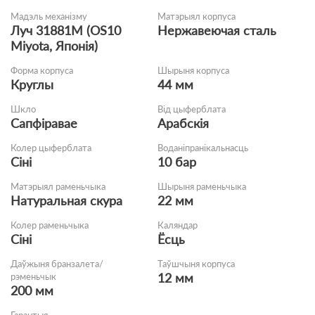
Мадэль механізму
Матэрыял корпуса
Луч 31881М (OS10
Нержавеючая сталь
Miyota, Японія)
Форма корпуса
Шырыня корпуса
Круглы
44 мм
Шкло
Від цыферблата
Сапфіравае
Арабскія
Колер цыферблата
Воданіпранікальнасць
Сіні
10 бар
Матэрыял раменьчыка
Шырыня раменьчыка
Натуральная скура
22 мм
Колер раменьчыка
Каляндар
Сіні
Ёсць
Даўжыня бранзалета/
Таўшчыня корпуса
12 мм
рэменьчык
200 мм