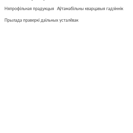
Няпрофільная прадукцыя
Аўтамабільны кварцавыя гадзіннік
Прылада праверкі даільных усталёвак