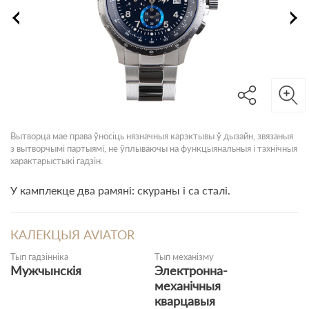
Вытворца мае права ўносіць нязначныя карэктывы ў дызайн, звязаныя
з вытворчымі партыямі, не ўплываючы на функцыянальныя і тэхнічныя
характарыстыкі гадзін.
У камплекце два рамяні: скураны і са сталі.
КАЛЕКЦЫЯ AVIATOR
Тып гадзінніка
Тып механізму
Мужчынскія
Электронна-
механічныя
кварцавыя