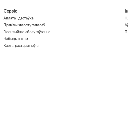
Сервіс
І
Аплата і дастаўка
Н
Правілы звароту тавараў
А
Гарантыйнае абслугоўванне
П
Набыць оптам
Карты растэрміноўкі