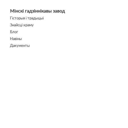
Мінскі гадзіннікавы завод
Гісторыя і традыцыі
Знайсці краму
Блог
Навіны
Дакументы