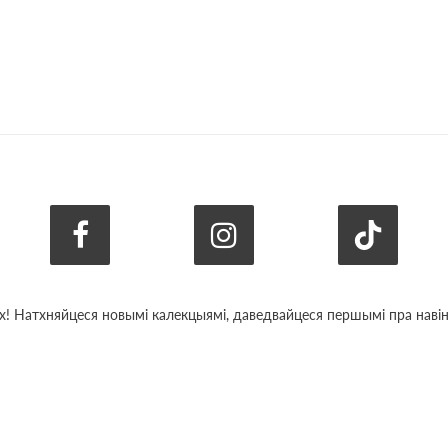
х! Натхняйцеся новымі калекцыямі, даведвайцеся першымі пра навіны