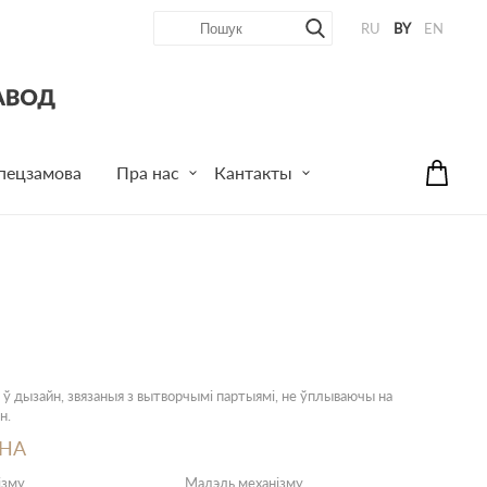
RU
BY
EN
пецзамова
Пра нас
Кантакты
 ў дызайн, звязаныя з вытворчымі партыямі, не ўплываючы на
н.
ІНА
ізму
Мадэль механізму