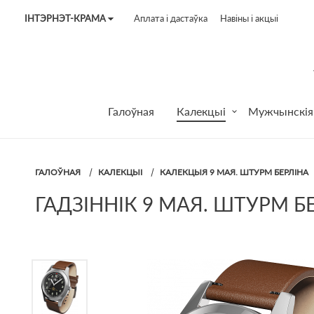
ІНТЭРНЭТ-КРАМА
Аплата і дастаўка
Навіны і акцыі
Tel:
7187
Tel:
+375 (29) 272 51 56
Tel:
+375 (29) 315 75 26
Галоўная
Калекцыі
Мужчынскія
ГАЛОЎНАЯ
КАЛЕКЦЫІ
КАЛЕКЦЫЯ 9 МАЯ. ШТУРМ БЕРЛІНА
ГАДЗІННІК 9 МАЯ. ШТУРМ БЕ