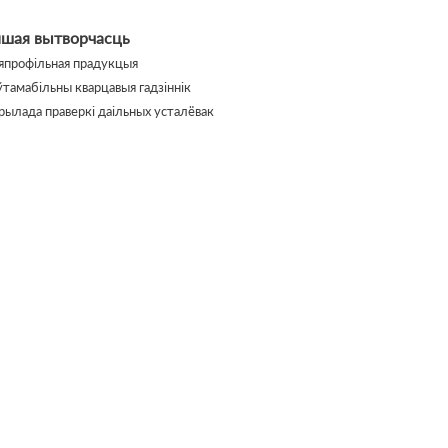
ншая вытворчасць
япрофільная прадукцыя
ўтамабільны кварцавыя гадзіннік
рылада праверкі даільных усталёвак