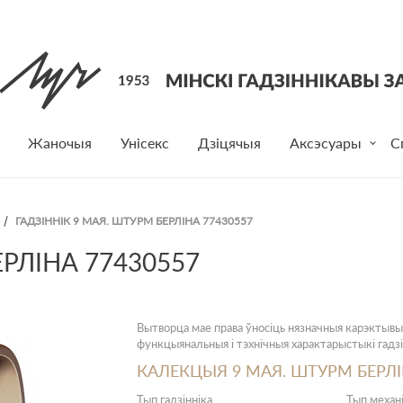
Жаночыя
Унісекс
Дзіцячыя
Аксэсуары
С
ГАДЗІННІК 9 МАЯ. ШТУРМ БЕРЛІНА 77430557
РЛІНА 77430557
Вытворца мае права ўносіць нязначныя карэктывы
функцыянальныя і тэхнічныя характарыстыкі гадзі
КАЛЕКЦЫЯ 9 МАЯ. ШТУРМ БЕРЛ
Тып гадзінніка
Тып механ