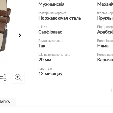
Мужчынскія
Механі
Матэрыял корпуса
Форма кор
Нержавеючая сталь
Круглы
Шкло
Від цыфер
Сапфіравае
Арабск
Водатрываласць
Воданіпра
Так
Няма
Шырыня раменьчыка
Колер рам
20 мм
Карыч
Гарантыя
12 месяцаў
Н
ТАВКА