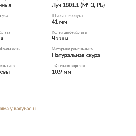
чныя
Луч 1801.1 (МЧЗ, РБ)
пуса
Шырыня корпуса
41 мм
блата
Колер цыферблата
ія
Чорны
нікальнасць
Матэрыял раменьчыка
Натуральная скура
еньчыка
Таўшчыня корпуса
невы
10.9 мм
яма ў наяўнасці