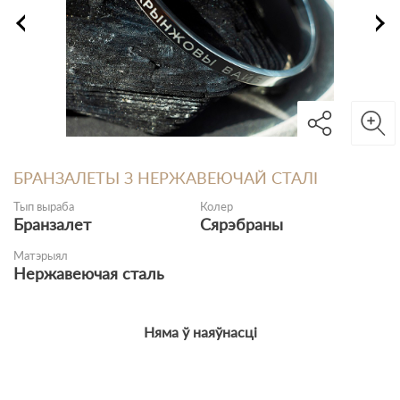
БРАНЗАЛЕТЫ З НЕРЖАВЕЮЧАЙ СТАЛІ
Тып выраба
Колер
Бранзалет
Cярэбраны
Матэрыял
Нержавеючая сталь
Няма ў наяўнасці