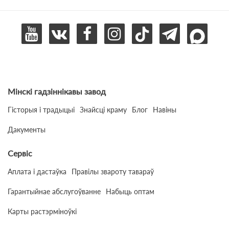
Мінскі гадзіннікавы завод
Гісторыя і традыцыі
Знайсці краму
Блог
Навіны
Дакументы
Сервіс
Аплата і дастаўка
Правілы звароту тавараў
Гарантыйнае абслугоўванне
Набыць оптам
Карты растэрміноўкі