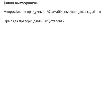
Іншая вытворчасць
Няпрофільная прадукцыя
Аўтамабільны кварцавыя гадзіннік
Прылада праверкі даільных усталёвак