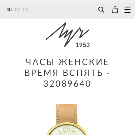
RU
BY
EN
Tel:
7187
Tel:
+375 (29) 272 51 56
Tel:
+375 (29) 315 75 26
ЧАСЫ ЖЕНСКИЕ
ВРЕМЯ ВСПЯТЬ -
32089640