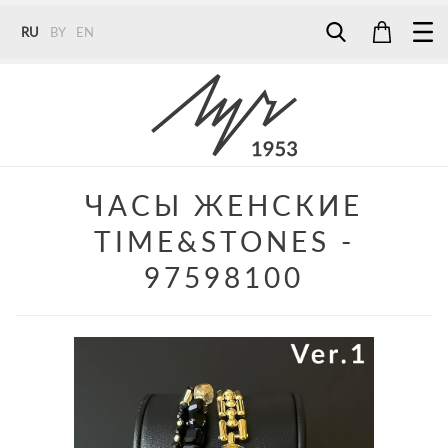
RU
BY
EN
Tel:
7187
Tel:
+375 (29) 272 51 56
Tel:
+375 (29) 315 75 26
ЧАСЫ ЖЕНСКИЕ
TIME&STONES -
97598100