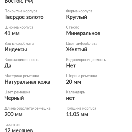
Восток, РФ)
Покрытие корпуса
Форма корпуса
Твердое золото
Круглый
Ширина корпуса
Стекло
41 мм
Минеральное
Вид циферблата
Цвет циферблата
Индексы
Желтый
Водозащищенность
Водонепроницаемость
Да
Нет
Материал ремешка
Ширина ремешка
Натуральная кожа
20 мм
Цвет ремешка
Календарь
Черный
нет
Длина браслета/ремешка
Толщина корпуса
200 мм
11.05 мм
Гарантия
12 месяцев