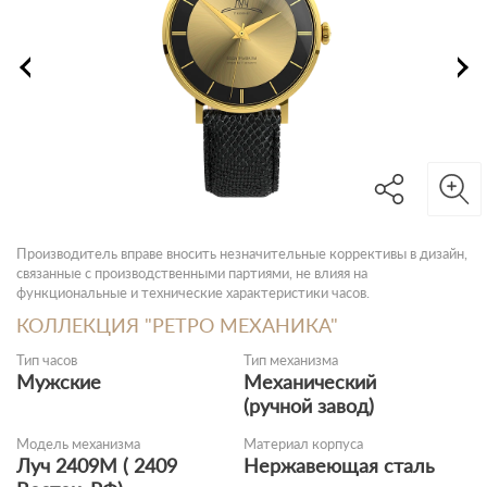
Производитель вправе вносить незначительные коррективы в дизайн,
связанные с производственными партиями, не влияя на
функциональные и технические характеристики часов.
КОЛЛЕКЦИЯ "РЕТРО МЕХАНИКА"
Тип часов
Тип механизма
Мужские
Механический
(ручной завод)
Модель механизма
Материал корпуса
Луч 2409М ( 2409
Нержавеющая сталь