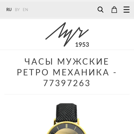
RU
BY
EN
Tel:
7187
Tel:
+375 (29) 272 51 56
Tel:
+375 (29) 315 75 26
ЧАСЫ МУЖСКИЕ
РЕТРО МЕХАНИКА -
77397263